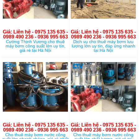
Giá: Liên hệ - 0975 135 635 -
Giá: Liên hệ - 0975 135 635 -
0989 490 236 - 0936 995 663
0989 490 236 - 0936 995 663
Cường Thịnh Vương cho thuê
Dịch vụ cho thuê máy bơm lưu
máy bơm công suất lớn uy tín,
lượng lớn uy tín, đáp ứng nhanh
giá rẻ tại Hà Nội
tại Hà Nội
Giá: Liên hệ - 0975 135 635 -
Giá: Liên hệ - 0975 135 635 -
0989 490 236 - 0936 995 663
0989 490 236 - 0936 995 663
Cho thuê máy bơm nước công
Cho thuê máy bơm nước công
suất lớn nhanh chóng, giá rẻ nhất
suất lớn chất lượng, giá rẻ tại