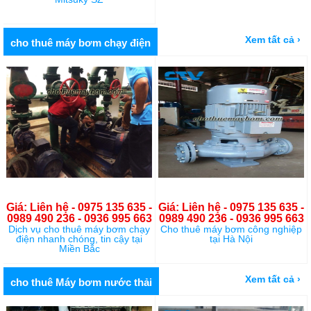
Xem tất cả ›
cho thuê máy bơm chạy điện
Giá: Liên hệ - 0975 135 635 -
Giá: Liên hệ - 0975 135 635 -
0989 490 236 - 0936 995 663
0989 490 236 - 0936 995 663
Dịch vụ cho thuê máy bơm chạy
Cho thuê máy bơm công nghiệp
điện nhanh chóng, tin cậy tại
tại Hà Nội
Miền Bắc
Xem tất cả ›
cho thuê Máy bơm nước thải