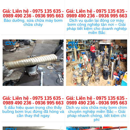
Giá: Liên hệ - 0975 135 635 -
Giá: Liên hệ - 0975 135 635 -
0989 490 236 - 0936 995 663
0989 490 236 - 0936 995 663
Bảo dưỡng, sửa chữa máy bơm
Dịch vụ quấn lại động cơ máy
chữa cháy
bơm công nghiệp tận nơi – Giải
pháp tiết kiệm cho doanh nghiệp
miền Bắc
Giá: Liên hệ - 0975 135 635 -
Giá: Liên hệ - 0975 135 635 -
0989 490 236 - 0936 995 663
0989 490 236 - 0936 995 663
5 dấu hiệu quan trọng cho thấy
Dịch vụ sửa chữa máy bơm chìm
buồng bơm trục đứng đã hỏng và
chuyên nghiệp miền Bắc – Giải
cần thay thế ngay
pháp nhanh chóng, tiết kiệm chi
phí