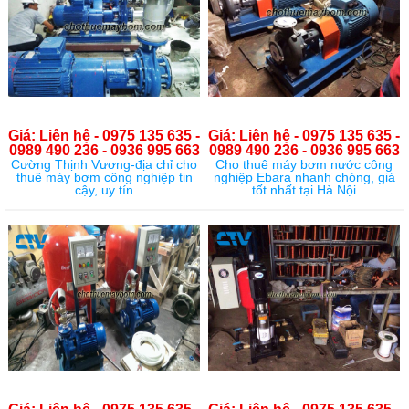
Giá: Liên hệ - 0975 135 635 -
Giá: Liên hệ - 0975 135 635 -
0989 490 236 - 0936 995 663
0989 490 236 - 0936 995 663
Cường Thịnh Vương-địa chỉ cho
Cho thuê máy bơm nước công
thuê máy bơm công nghiệp tin
nghiệp Ebara nhanh chóng, giá
cậy, uy tín
tốt nhất tại Hà Nội