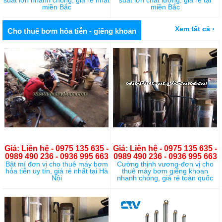
miền Bắc
miền Bắc
Xem tất cả ›
Cho thuê bơm hỏa tiễn - giếng khoan
Giá: Liên hệ - 0975 135 635 -
Giá: Liên hệ - 0975 135 635 -
0989 490 236 - 0936 995 663
0989 490 236 - 0936 995 663
Bật mí đơn vị cho thuê máy bơm
Cường thịnh vương-đơn vị cho
hỏa tiễn uy tín, giá rẻ nhất tại Hà
thuê máy bơm giếng khoan
Nội
nhanh chóng, giá rẻ toàn quốc