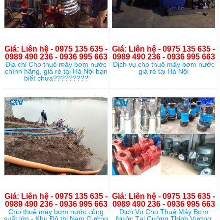
Giá: Liên hệ - 0975 135 635 -
Giá: Liên hệ - 0975 135 635 -
0989 490 236 - 0936 995 663
0989 490 236 - 0936 995 663
Địa chỉ Cho thuê máy bơm nước
Dịch vụ cho thuê máy bơm nước
chính hãng, giá rẻ tại Hà Nội bạn
giá rẻ tại Hà Nội
biết chưa?????????
Giá: Liên hệ - 0975 135 635 -
Giá: Liên hệ - 0975 135 635 -
0989 490 236 - 0936 995 663
0989 490 236 - 0936 995 663
Cho thuê máy bơm nước công
Dịch Vụ Cho Thuê Máy Bơm
suất lớn - Khu Đô thị Nam Cường
Nước Tại Cường Thịnh Vương