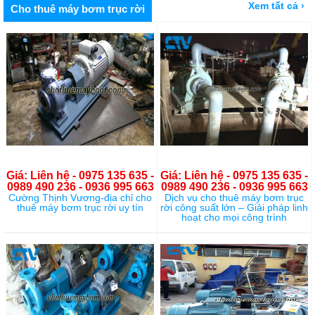
Xem tất cả ›
Cho thuê máy bơm trục rời
Giá: Liên hệ - 0975 135 635 -
Giá: Liên hệ - 0975 135 635 -
0989 490 236 - 0936 995 663
0989 490 236 - 0936 995 663
Cường Thịnh Vương-địa chỉ cho
Dịch vụ cho thuê máy bơm trục
thuê máy bơm trục rời uy tín
rời công suất lớn – Giải pháp linh
hoạt cho mọi công trình