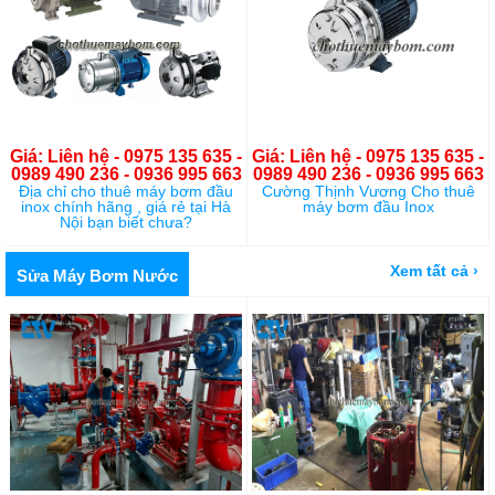
Giá: Liên hệ - 0975 135 635 -
Giá: Liên hệ - 0975 135 635 -
0989 490 236 - 0936 995 663
0989 490 236 - 0936 995 663
Địa chỉ cho thuê máy bơm đầu
Cường Thịnh Vương Cho thuê
inox chính hãng , giá rẻ tại Hà
máy bơm đầu Inox
Nội bạn biết chưa?
Xem tất cả ›
Sửa Máy Bơm Nước