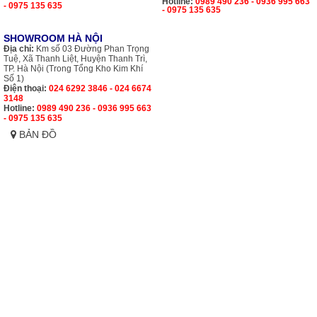
Hotline:
0989 490 236 - 0936 995 663
- 0975 135 635
- 0975 135 635
SHOWROOM HÀ NỘI
Địa chỉ:
Km số 03 Đường Phan Trọng
Tuệ, Xã Thanh Liệt, Huyện Thanh Trì,
TP. Hà Nội (Trong Tổng Kho Kim Khí
Số 1)
Điện thoại:
024 6292 3846 - 024 6674
3148
Hotline:
0989 490 236 - 0936 995 663
- 0975 135 635
BẢN ĐỒ