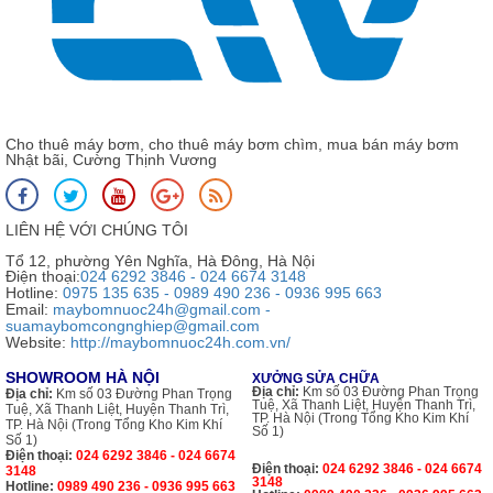
Cho thuê máy bơm, cho thuê máy bơm chìm, mua bán máy bơm
Nhật bãi, Cường Thịnh Vương
LIÊN HỆ VỚI CHÚNG TÔI
Tổ 12, phường Yên Nghĩa, Hà Đông, Hà Nội
Điện thoại:
024 6292 3846 - 024 6674 3148
Hotline:
0975 135 635 - 0989 490 236 - 0936 995 663
Email:
maybomnuoc24h@gmail.com -
suamaybomcongnghiep@gmail.com
Website:
http://maybomnuoc24h.com.vn/
SHOWROOM HÀ NỘI
XƯỞNG SỬA CHỮA
Địa chỉ:
Km số 03 Đường Phan Trọng
Địa chỉ:
Km số 03 Đường Phan Trọng
Tuệ, Xã Thanh Liệt, Huyện Thanh Trì,
Tuệ, Xã Thanh Liệt, Huyện Thanh Trì,
TP. Hà Nội (Trong Tổng Kho Kim Khí
TP. Hà Nội (Trong Tổng Kho Kim Khí
Số 1)
Số 1)
Điện thoại:
024 6292 3846 - 024 6674
Điện thoại:
024 6292 3846 - 024 6674
3148
3148
Hotline:
0989 490 236 - 0936 995 663