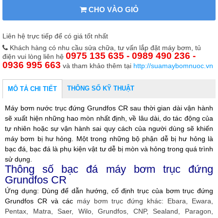
CHO VÀO GIỎ
Liên hệ trực tiếp để có giá tốt nhất
Khách hàng có nhu cầu sửa chữa, tư vấn lắp đặt máy bơm, tủ
0975 135 635 - 0989 490 236 -
điện vui lòng liên hệ
0936 995 663
và tham khảo thêm tại
http://suamaybomnuoc.vn
THÔNG SỐ KỸ THUẬT
MÔ TẢ CHI TIẾT
Máy bơm nước trục đứng Grundfos CR sau thời gian dài vận hành
sẽ xuất hiện những hao mòn nhất định, về lâu dài, do tác động của
tự nhiên hoặc sự vận hành sai quy cách của người dùng sẽ khiến
máy bơm bị hư hỏng. Một trong những bộ phận dễ bị hư hỏng là
bạc đá, bạc đá là phụ kiện vật tư dễ bị mòn và hỏng trong quá trình
sử dụng.
Thông số bạc đá máy bơm trục đứng
Grundfos CR
Ứng dụng: Dùng để dẫn hướng, cố định trục của bơm trục đứng
Grundfos CR và các
máy bơm trục đứng khác: Ebara, Ewara,
Pentax, Matra, Saer, Wilo, Grundfos, CNP, Sealand, Paragon,