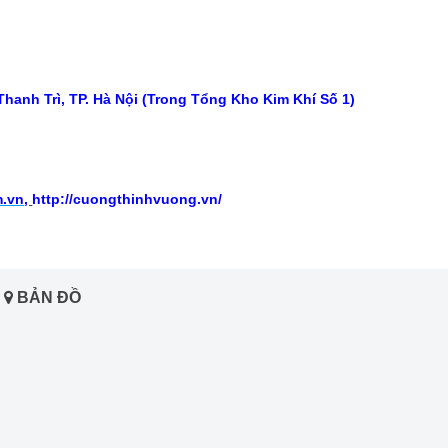
hanh Trì, TP. Hà Nội (Trong Tổng Kho Kim Khí Số 1)
m.vn
,
http://cuongthinhvuong.vn/
BẢN ĐỒ