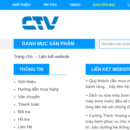
GIỚI THIỆU
TIN TỨC
VIDEO
KHUYẾN MẠI
L
DANH MỤC SẢN PHẨM
Trang chủ
Liên kết website
THÔNG TIN
LIÊN KẾT WEBSIT
+ Quý khách cần mua m
Giới thiệu
bánh răng... hãy liên hệ
Hướng dẫn mua hàng
+ Dịch vụ sửa máy bơm 
Vận chuyển
máy bơm nước đều sẽ đư
Thanh toán
lòng liên hệ với chúng t
Đổi trả
+ Cường Thịnh Vương vớ
Hỗ trợ
máy bơm phục vụ cho nh
Liên Hệ
trì, bảo dưỡng hệ thốn