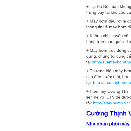
+ Tại Hà Nội, bạn khôn
trưng bày tại kho cho cá
+ Máy bơm đầu rời là d
thông tin về máy bơm đầ
+ Không chỉ chuyên về
hàng trên toàn quốc. T
+ Máy bơm trục đứng cũ
đứng, chúng tôi cung cấ
tại
http://suamaybomtru
+ Thương hiệu máy bơm 
cho đến nước thải, bơm 
tại
http://suamaybomnu
+ Hiện nay Cường Thịnh
liên hệ với CTV để được
tôi:
http://stac-pump.vn/
Cường Thịnh 
Nhà phân phối máy 