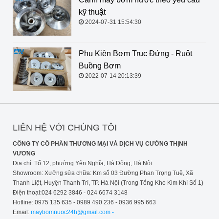
kỹ thuật
2024-07-31 15:54:30
Phụ Kiện Bơm Trục Đứng - Ruột
Buồng Bơm
2022-07-14 20:13:39
LIÊN HỆ VỚI CHÚNG TÔI
CÔNG TY CỔ PHẦN THƯƠNG MẠI VÀ DỊCH VỤ CƯỜNG THỊNH
VƯƠNG
Địa chỉ: Tổ 12, phường Yên Nghĩa, Hà Đông, Hà Nội
Showroom: Xưởng sửa chữa: Km số 03 Đường Phan Trọng Tuệ, Xã
Thanh Liệt, Huyện Thanh Trì, TP. Hà Nội (Trong Tổng Kho Kim Khí Số 1)
Điện thoại:024 6292 3846 - 024 6674 3148
Hotline: 0975 135 635 - 0989 490 236 - 0936 995 663
Email:
maybomnuoc24h@gmail.com -