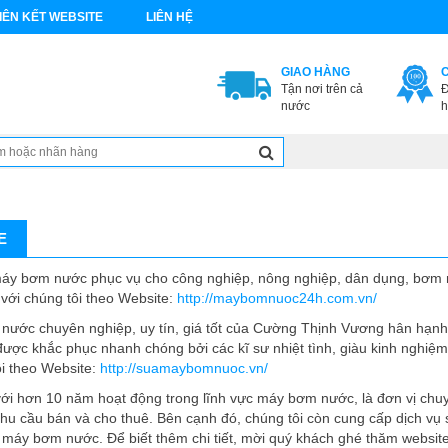
IÊN KẾT WEBSITE
LIÊN HỆ
GIAO HÀNG
Tận nơi trên cả
Đ
nước
h
E
áy bơm nước phục vụ cho công nghiệp, nông nghiệp, dân dụng, bơm 
 với chúng tôi theo Website:
http://maybomnuoc24h.com.vn/
nước chuyên nghiệp, uy tín, giá tốt của Cường Thịnh Vương hân hạnh 
ợc khắc phục nhanh chóng bởi các kĩ sư nhiệt tình, giàu kinh nghiệ
ôi theo Website:
http://suamaybomnuoc.vn/
i hơn 10 năm hoạt động trong lĩnh vực máy bơm nước, là đơn vị chu
u cầu bán và cho thuê. Bên cạnh đó, chúng tôi còn cung cấp dịch vụ
g máy bơm nước. Để biết thêm chi tiết, mời quý khách ghé thăm websit