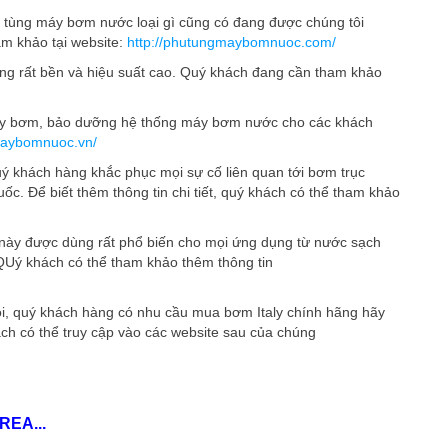
ụ tùng máy bơm nước loại gì cũng có đang được chúng tôi
am khảo tại website:
http://phutungmaybomnuoc.com/
ộng rất bền và hiệu suất cao. Quý khách đang cần tham khảo
áy bơm, bảo dưỡng hệ thống máy bơm nước cho các khách
maybomnuoc.vn/
 khách hàng khắc phục mọi sự cố liên quan tới bơm trục
c. Để biết thêm thông tin chi tiết, quý khách có thể tham khảo
 này được dùng rất phổ biến cho mọi ứng dụng từ nước sạch
 QUý khách có thể tham khảo thêm thông tin
i, quý khách hàng có nhu cầu mua bơm Italy chính hãng hãy
ch có thể truy cập vào các website sau của chúng
REA...