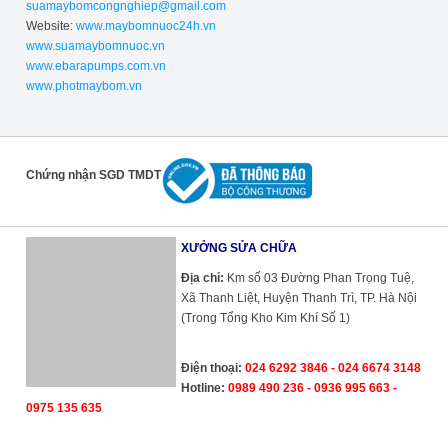
suamaybomcongnghiep@gmail.com
Website:
www.maybomnuoc24h.vn
www.suamaybomnuoc.vn
www.ebarapumps.com.vn
www.photmaybom.vn
Chứng nhận SGD TMDT
XƯỞNG SỬA CHỮA
Địa chỉ:
Km số 03 Đường Phan Trọng Tuệ,
Xã Thanh Liệt, Huyện Thanh Trì, TP. Hà Nội
(Trong Tổng Kho Kim Khí Số 1)
Điện thoại:
024 6292 3846 - 024 6674 3148
Hotline:
0989 490 236 - 0936 995 663 -
0975 135 635
Cường Thịnh Vương