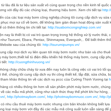
từ lâu đã là tư liệu sản xuất vô cùng quan trọng cho nền kinh tế qu
ng với đầy đủ các chủng loại, thương hiệu bơm. Xem chi tiết tại
http:
iến của các loại máy bơm công nghiệp,chúng tôi cung cấp dịch vụ sửa
phục mọi sự cố về bơm, để không làm gián đoạn hoạt động sản xuất k
 có thêm thông tin chi tiết tại
: http://suabomcongnghiep.com.vn/
 nay là thiết bị có vai trò quan trọng trong hệ thống xử lý nước thải,
 như Tsurumi, Ebara, Pentax, Shinmaywa, Evergush,.. Để biết thêm thô
Website sau của chúng tôi:
http://tsurumipumps.vn/
ng cấp mọi dịch vụ liên quan tới máy bơm nước như bán và cho thuê
g máy bơm,thiết kế tủ điện điều khiển hệ thống máy bơm, cung cấp p
tiết:
http://cuongthinhvuong.vn/
phòng cháy chữa cháy từ xưa đến nay luôn là công việc có vai trò tối q
ì thế, chúng tôi cung cấp dịch vụ thi công thiết kế, lắp đặt, sửa chữ
 tham khảo thông tin về các dịch vụ pccc của Cường Thịnh Vương tại
h
hàng có nhiều thông tin hơn về sản phẩm phớt máy bơm nước, chúng 
 về các mẫu mã phớt, cũng như cách thức thay thế phớt khi hư hỏng, 
.vn/
,
http://photmaybom.com/
,
http://photmaybomnuoc.com.vn/
,
http:/
có nhu cầu thuê máy bơm nước nhưng còn băn khoăn không biết lựa c
ng loại máy bơm với đầy đủ các mẫu mã công suất luôn sẵn sàng để 