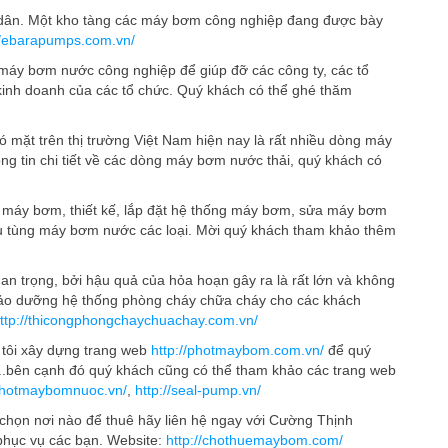
ốc dân. Một kho tàng các máy bơm công nghiệp đang được bày
//ebarapumps.com.vn/
 máy bơm nước công nghiệp để giúp đỡ các công ty, các tổ
inh doanh của các tổ chức. Quý khách có thể ghé thăm
 có mặt trên thị trường Việt Nam hiện nay là rất nhiều dòng máy
ng tin chi tiết về các dòng máy bơm nước thải, quý khách có
 máy bơm, thiết kế, lắp đặt hệ thống máy bơm, sửa máy bơm
hụ tùng máy bơm nước các loại. Mời quý khách tham khảo thêm
uan trọng, bởi hậu quả của hỏa hoạn gây ra là rất lớn và không
a, bảo dưỡng hệ thống phòng cháy chữa cháy cho các khách
ttp://thicongphongchaychuachay.com.vn/
tôi xây dựng trang web
http://photmaybom.com.vn/
để quý
...bên cạnh đó quý khách cũng có thể tham khảo các trang web
/photmaybomnuoc.vn/
,
http://seal-pump.vn/
họn nơi nào để thuê hãy liên hệ ngay với Cường Thịnh
phục vụ các bạn. Website:
http://chothuemaybom.com/