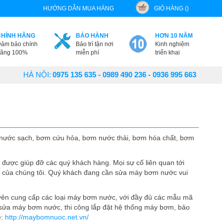
HƯỚNG DẪN MUA HÀNG
GIỎ HÀNG ()
CHÍNH HÃNG
BẢO HÀNH
HƠN 10 NĂM
ảm bảo chính
Bảo trì tận nơi
Kinh nghiệm
ãng 100%
miễn phí
triển khai
HÀ NỘI:
0975 135 635 - 0989 490 236 - 0936 995 663
nước sạch, bơm cứu hỏa, bơm nước thải, bơm hóa chất, bơm
được giúp đỡ các quý khách hàng. Mọi sự cố liên quan tới
m của chúng tôi. Quý khách đang cần sửa máy bơm nước vui
yên cung cấp các loại máy bơm nước, với đầy đủ các mẫu mã
 sửa máy bơm nước, thi công lắp đặt hệ thống máy bơm, bảo
e:
http://maybomnuoc.net.vn/