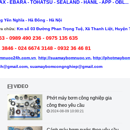
X - EBARA - TOHATSU - SEALAND - HANIL - APP - OBL...
g Yên Nghĩa - Hà Đông - Hà Nội
a chữa:
Km số 03 Đường Phan Trọng Tuệ, Xã Thanh Liệt, Huyện T
63 - 0989 490 236 - 0975 135 635
2 3846
- 024 6674 3148 - 0932 36 46 81
mnuoc24h.com.vn
,
http://suamaybomnuoc.vn
,
http://photmaybo
h@gmail.com, suamaybomcongnghiep@gmail.com
VIDEO
Phớt máy bơm công nghiệp gia
công theo yêu cầu
2024-08-09 10:00:21
Cánh máy bơm nước theo yêu cầu