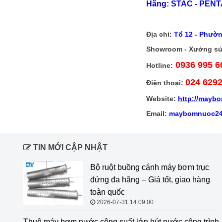
Hãng:
STAC - PENTA
Địa chỉ
:
Tổ 12 - Phườn
Showroom - Xưởng sử
0936 995 6
Hotline:
024 629
Điện thoại:
Website:
http://
maybo
Email:
maybomnuoc24
TIN MỚI CẬP NHẬT
Bộ ruột buồng cánh máy bơm trục
đứng đa hãng – Giá tốt, giao hàng
toàn quốc
2026-07-31 14:09:00
Thuê máy bơm nước công suất lớn