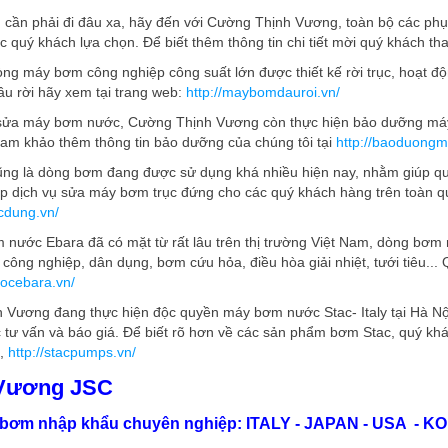
g cần phải đi đâu xa, hãy đến với Cường Thịnh Vương, toàn bộ các ph
c quý khách lựa chọn. Để biết thêm thông tin chi tiết mời quý khách th
òng máy bơm công nghiệp công suất lớn được thiết kế rời trục, hoạt đ
u rời hãy xem tại trang web:
http://maybomdauroi.vn/
 sửa máy bơm nước, Cường Thịnh Vương còn thực hiện bảo dưỡng m
ham khảo thêm thông tin bảo dưỡng của chúng tôi tại
http://baoduong
ng là dòng bơm đang được sử dụng khá nhiều hiện nay, nhằm giúp quý
p dịch vụ sửa máy bơm trục đứng cho các quý khách hàng trên toàn quố
cdung.vn/
nước Ebara đã có mặt từ rất lâu trên thị trường Việt Nam, dòng bơm
công nghiệp, dân dụng, bơm cứu hỏa, điều hòa giải nhiệt, tưới tiêu...
ocebara.vn/
 Vương đang thực hiện độc quyền máy bơm nước Stac- Italy tại Hà Nộ
 tư vấn và báo giá. Để biết rõ hơn về các sản phẩm bơm Stac, quý khá
,
http://stacpumps.vn/
Vương JSC
bơm nhập khẩu chuyên nghiệp: ITALY - JAPAN - USA - KO