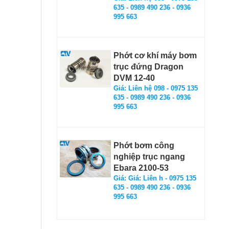
635 - 0989 490 236 - 0936
995 663
Phớt cơ khí máy bơm
trục đứng Dragon
DVM 12-40
Giá: Liên hệ 098 - 0975 135
635 - 0989 490 236 - 0936
995 663
Phớt bơm công
nghiệp trục ngang
Ebara 2100-53
Giá: Giá: Liên h - 0975 135
635 - 0989 490 236 - 0936
995 663