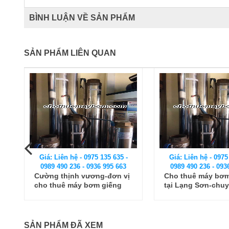
BÌNH LUẬN VỀ SẢN PHẨM
SẢN PHẨM LIÊN QUAN
Giá: Liên hệ - 0975 135 635 -
Giá: Liên hệ - 0975
0989 490 236 - 0936 995 663
0989 490 236 - 093
Cho thuê máy bơm hỏa tiễn
Dịch vụ cho thuê
tại Lạng Sơn-chuyện bây
hỏa tiễn nhanh ch
giờ mới kể
tốt cho các khách
trên toàn quốc
SẢN PHẨM ĐÃ XEM