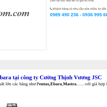
Liên hệ trực tiếp để có giá tốt nhất
Khách hàng có nhu cầu sửa chữa, tư vấn l
0989 490 236 - 0936 995 6
Ebara tại công ty Cường Thịnh Vương JSC
ất lớn các hãng như:P
entax,Ebara
,
Mastra
……với giá hợp lí