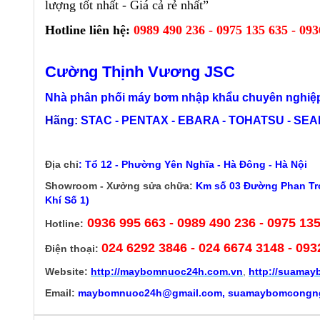
lượng tốt nhất - Giá cả rẻ nhất”
Hotline liên hệ:
0989 490 236 - 0975 135 635 - 093
Cường Thịnh Vương JSC
Nhà phân phối máy bơm nhập khẩu chuyên nghiệp
Hãng:
STAC - PENTAX - EBARA - TOHATSU - SEALA
Địa chỉ
:
Tổ 12 - Phường Yên Nghĩa - Hà Đông - Hà Nội
Showroom - Xưởng sửa chữa:
Km số 03 Đường Phan Trọ
Khí Số 1)
0936 995 663 - 0989 490 236 - 0975 13
Hotline:
024 6292 3846
- 024 6674 3148 - 093
Điện thoại:
Website:
http://
maybomnuoc24h.com.vn
,
http://suama
Email:
maybomnuoc24h@gmail.com, suamaybomcongn