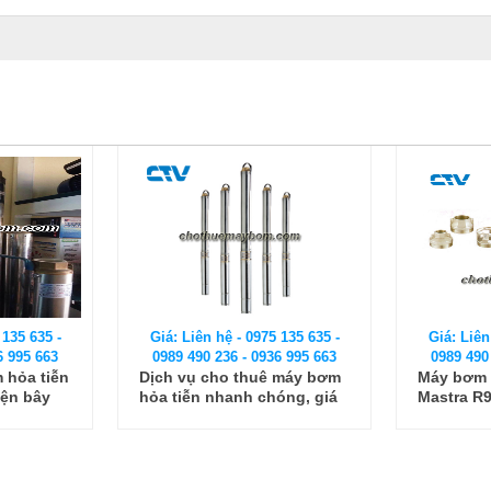
 135 635 -
Giá: Liên hệ - 0975 135 635 -
Giá: Liên
6 995 663
0989 490 236 - 0936 995 663
0989 490
 máy bơm
Máy bơm chìm hỏa tiễn
Cường Th
óng, giá
Mastra R95
thuê máy
 hàng
Model Eb