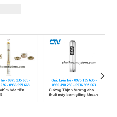
 hệ - 0975 135 635 -
Giá: Liên hệ - 0975 135 635 -
 236 - 0936 995 663
0989 490 236 - 0936 995 663
ịnh Vương cho
Bật mí đơn vị cho thuê máy
 bơm giếng khoan
bơm hỏa tiễn uy tín, giá rẻ
ara 6BHE
nhất tại Hà Nội