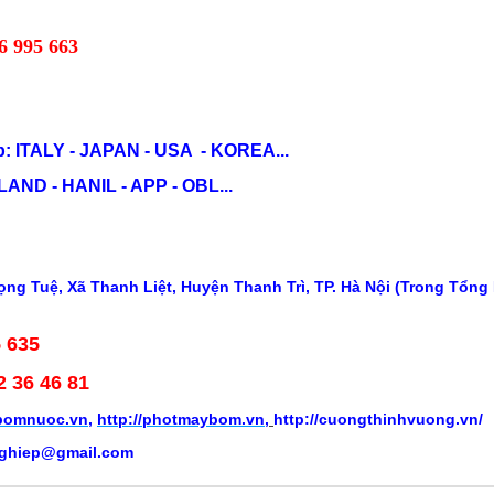
6 995 663
: ITALY - JAPAN - USA - KOREA...
ND - HANIL - APP - OBL...
ng Tuệ, Xã Thanh Liệt, Huyện Thanh Trì, TP. Hà Nội (Trong Tổng
5 635
2 36 46 81
ybomnuoc.vn
,
http://photmaybom.vn
,
http://cuongthinhvuong.vn/
ghiep@gmail.com