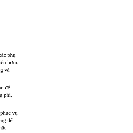
các phụ
hiển bơm,
ng và
ắn để
g phí,
 phục vụ
ộng để
hất