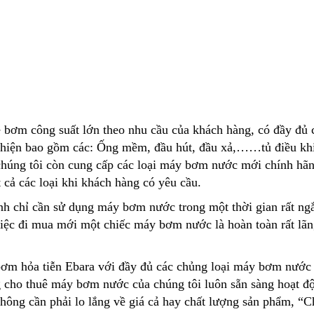
ê bơm công suất lớn theo nhu cầu của khách hàng, có đầy đủ 
n thiện bao gồm các: Ống mềm, đầu hút, đầu xả,……tủ điều k
 chúng tôi còn cung cấp các loại máy bơm nước mới chính hã
cả các loại khi khách hàng có yêu cầu.
nh chỉ cần sử dụng máy bơm nước trong một thời gian rất ng
việc đi mua mới một chiếc máy bơm nước là hoàn toàn rất lãn
ơm hỏa tiễn Ebara
với đầy đủ các chủng loại máy bơm nước
g cho thuê máy bơm nước của chúng tôi luôn sẵn sàng hoạt đ
hông cần phải lo lắng về giá cả hay chất lượng sản phẩm, “C