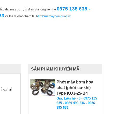
0975 135 635 -
ắp đặt máy bơm, tủ điện vui lòng liên hệ
63
và tham khảo thêm tại
http://suamaybomnuoc.vn
SẢN PHẨM KHUYẾN MÃI
Phớt máy bơm hóa
chất (phớt cơ khí)
 và rẻ
Type KU3-25-B4
Giá: Liên hệ - 0 - 0975 135
635 - 0989 490 236 - 0936
995 663