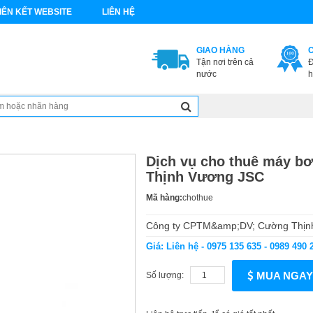
IÊN KẾT WEBSITE
LIÊN HỆ
GIAO HÀNG
Tận nơi trên cả
Đ
nước
h
Dịch vụ cho thuê máy bơ
Thịnh Vương JSC
Mã hàng:
chothue
Công ty CPTM&amp;DV; Cường Thịnh 
Giá: Liên hệ - 0975 135 635 - 0989 490 
MUA NGAY
Số lượng: