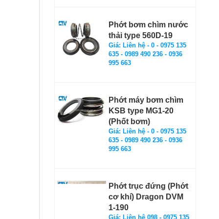
Phớt bơm chìm nước
thải type 560D-19
Giá: Liên hệ - 0 - 0975 135
635 - 0989 490 236 - 0936
995 663
Phớt máy bơm chìm
KSB type MG1-20
(Phốt bơm)
Giá: Liên hệ - 0 - 0975 135
635 - 0989 490 236 - 0936
995 663
Phớt trục đứng (Phớt
cơ khí) Dragon DVM
1-190
Giá: Liên hệ 098 - 0975 135