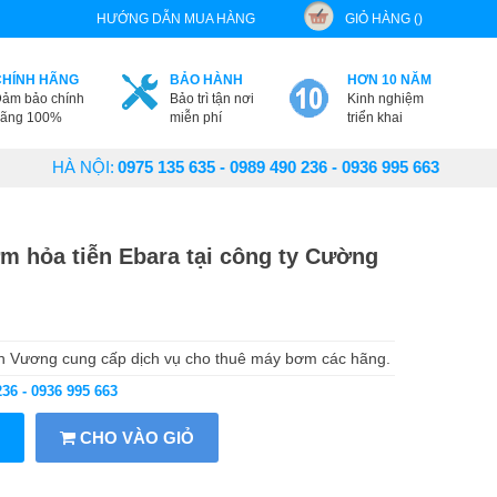
HƯỚNG DẪN MUA HÀNG
GIỎ HÀNG ()
CHÍNH HÃNG
BẢO HÀNH
HƠN 10 NĂM
ảm bảo chính
Bảo trì tận nơi
Kinh nghiệm
ãng 100%
miễn phí
triển khai
HÀ NỘI:
0975 135 635 - 0989 490 236 - 0936 995 663
m hỏa tiễn Ebara tại công ty Cường
Vương cung cấp dịch vụ cho thuê máy bơm các hãng.
236 - 0936 995 663
CHO VÀO GIỎ