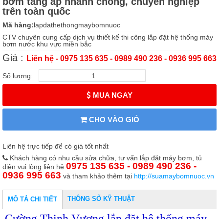
bơm tăng áp nhanh chóng, chuyên nghiệp
trên toàn quốc
Mã hàng:
lapdathethongmaybomnuoc
CTV chuyên cung cấp dịch vụ thiết kế thi công lắp đặt hệ thống máy
bơm nước khu vực miền bắc
Giá :
Liên hệ - 0975 135 635 - 0989 490 236 - 0936 995 663
Số lượng:
MUA NGAY
CHO VÀO GIỎ
Liên hệ trực tiếp để có giá tốt nhất
Khách hàng có nhu cầu sửa chữa, tư vấn lắp đặt máy bơm, tủ
0975 135 635 - 0989 490 236 -
điện vui lòng liên hệ
0936 995 663
và tham khảo thêm tại
http://suamaybomnuoc.vn
THÔNG SỐ KỸ THUẬT
MÔ TẢ CHI TIẾT
Cường Thịnh Vương lắp đặt hệ thống máy