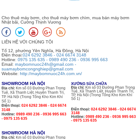
Cho thuê máy bơm, cho thuê máy bơm chìm, mua bán máy bơm
Nhật bãi, Cường Thịnh Vương
LIÊN HỆ VỚI CHÚNG TÔI
Tổ 12, phường Yên Nghĩa, Hà Đông, Hà Nội
Điện thoại:
024 6292 3846 - 024 6674 3148
Hotline:
0975 135 635 - 0989 490 236 - 0936 995 663
Email:
maybomnuoc24h@gmail.com -
suamaybomcongnghiep@gmail.com
Website:
http://maybomnuoc24h.com.vn/
SHOWROOM HÀ NỘI
XƯỞNG SỬA CHỮA
Địa chỉ:
Km số 03 Đường Phan Trọng
Địa chỉ:
Km số 03 Đường Phan Trọng
Tuệ, Xã Thanh Liệt, Huyện Thanh Trì,
Tuệ, Xã Thanh Liệt, Huyện Thanh Trì,
TP. Hà Nội (Trong Tổng Kho Kim Khí
TP. Hà Nội (Trong Tổng Kho Kim Khí
Số 1)
Số 1)
Điện thoại:
024 6292 3846 - 024 6674
Điện thoại:
024 6292 3846 - 024 6674
3148
3148
Hotline:
0989 490 236 - 0936 995 663
Hotline:
0989 490 236 - 0936 995 663
- 0975 135 635
- 0975 135 635
SHOWROOM HÀ NỘI
Địa chỉ:
Km số 03 Đường Phan Trọng