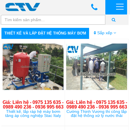
Sắp xếp
THIẾT KẾ VÀ LẮP ĐẶT HỆ THỐNG MÁY BƠM
Giá: Liên hệ - 0975 135 635 -
Giá: Liên hệ - 0975 135 635 -
0989 490 236 - 0936 995 663
0989 490 236 - 0936 995 663
Thiết kế, lắp ráp hệ máy bơm
Cường Thịnh Vương thi công lắp
tăng áp công nghiệp Stac Italy
đặt hệ thống xử lý nước thải