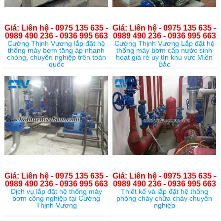
Giá: Liên hệ - 0975 135 635 -
Giá: Liên hệ - 0975 135 635 -
0989 490 236 - 0936 995 663
0989 490 236 - 0936 995 663
Cường Thịnh Vương lắp đặt hệ
Cường Thịnh Vương Lắp đặt hệ
thống máy bơm tăng áp nhanh
thống máy bơm cấp nước sinh
chóng, chuyên nghiệp trên toàn
hoạt giá rẻ uy tín khu vực Miền
quốc
Bắc
Giá: Liên hệ - 0975 135 635 -
Giá: Liên hệ - 0975 135 635 -
0989 490 236 - 0936 995 663
0989 490 236 - 0936 995 663
Dịch vụ lắp đặt hệ thống máy
Thiết kế và lắp đặt hệ thống
bơm công nghiệp tại Cường
phòng cháy chữa cháy chuyên
Thịnh Vương
nghiệp