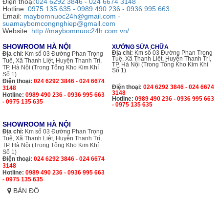
Điện thoại:
024 6292 3846 - 024 6674 3148
Hotline:
0975 135 635 - 0989 490 236 - 0936 995 663
Email:
maybomnuoc24h@gmail.com -
suamaybomcongnghiep@gmail.com
Website:
http://maybomnuoc24h.com.vn/
SHOWROOM HÀ NỘI
XƯỞNG SỬA CHỮA
Địa chỉ:
Km số 03 Đường Phan Trọng
Địa chỉ:
Km số 03 Đường Phan Trọng
Tuệ, Xã Thanh Liệt, Huyện Thanh Trì,
Tuệ, Xã Thanh Liệt, Huyện Thanh Trì,
TP. Hà Nội (Trong Tổng Kho Kim Khí
TP. Hà Nội (Trong Tổng Kho Kim Khí
Số 1)
Số 1)
Điện thoại:
024 6292 3846 - 024 6674
Điện thoại:
024 6292 3846 - 024 6674
3148
3148
Hotline:
0989 490 236 - 0936 995 663
Hotline:
0989 490 236 - 0936 995 663
- 0975 135 635
- 0975 135 635
SHOWROOM HÀ NỘI
Địa chỉ:
Km số 03 Đường Phan Trọng
Tuệ, Xã Thanh Liệt, Huyện Thanh Trì,
TP. Hà Nội (Trong Tổng Kho Kim Khí
Số 1)
Điện thoại:
024 6292 3846 - 024 6674
3148
Hotline:
0989 490 236 - 0936 995 663
- 0975 135 635
BẢN ĐỒ