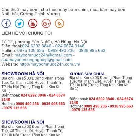
Cho thuê máy bơm, cho thuê máy bơm chìm, mua bán máy bơm
Nhật bãi, Cường Thịnh Vương
LIÊN HỆ VỚI CHÚNG TÔI
Tổ 12, phường Yên Nghĩa, Hà Đông, Hà Nội
Điện thoại:
024 6292 3846 - 024 6674 3148
Hotline:
0975 135 635 - 0989 490 236 - 0936 995 663
Email:
maybomnuoc24h@gmail.com -
suamaybomcongnghiep@gmail.com
Website:
http://maybomnuoc24h.com.vn/
SHOWROOM HÀ NỘI
XƯỞNG SỬA CHỮA
Địa chỉ:
Km số 03 Đường Phan Trọng
Địa chỉ:
Km số 03 Đường Phan Trọng
Tuệ, Xã Thanh Liệt, Huyện Thanh Trì,
Tuệ, Xã Thanh Liệt, Huyện Thanh Trì,
TP. Hà Nội (Trong Tổng Kho Kim Khí
TP. Hà Nội (Trong Tổng Kho Kim Khí
Số 1)
Số 1)
Điện thoại:
024 6292 3846 - 024 6674
Điện thoại:
024 6292 3846 - 024 6674
3148
3148
Hotline:
0989 490 236 - 0936 995 663
Hotline:
0989 490 236 - 0936 995 663
- 0975 135 635
- 0975 135 635
SHOWROOM HÀ NỘI
Địa chỉ:
Km số 03 Đường Phan Trọng
Tuệ, Xã Thanh Liệt, Huyện Thanh Trì,
TP. Hà Nội (Trong Tổng Kho Kim Khí