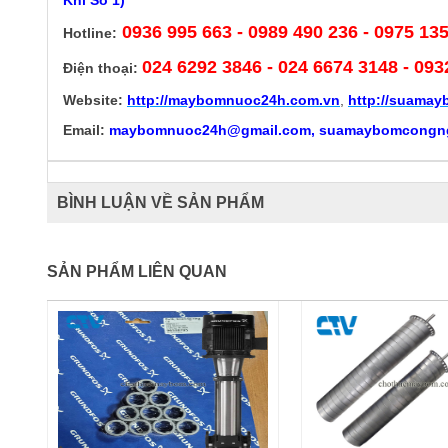
0936 995 663 - 0989 490 236 - 0975 13
Hotline:
024 6292 3846
- 024 6674 3148 - 093
Điện thoại:
Website:
http://
maybomnuoc24h.com.vn
,
http://suama
Email:
maybomnuoc24h@gmail.com, suamaybomcongn
BÌNH LUẬN VỀ SẢN PHẨM
SẢN PHẨM LIÊN QUAN