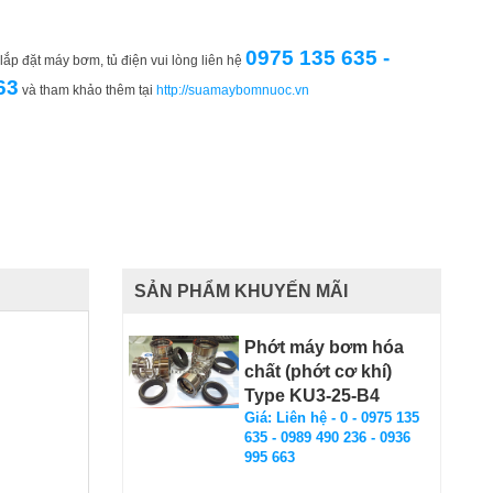
0975 135 635 -
ắp đặt máy bơm, tủ điện vui lòng liên hệ
63
và tham khảo thêm tại
http://suamaybomnuoc.vn
SẢN PHẨM KHUYẾN MÃI
Phớt máy bơm hóa
chất (phớt cơ khí)
Type KU3-25-B4
Giá: Liên hệ - 0 - 0975 135
635 - 0989 490 236 - 0936
995 663