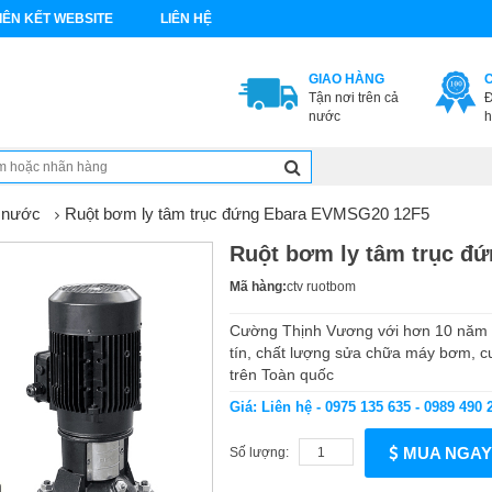
IÊN KẾT WEBSITE
LIÊN HỆ
GIAO HÀNG
Tận nơi trên cả
Đ
nước
h
 nước
Ruột bơm ly tâm trục đứng Ebara EVMSG20 12F5
Ruột bơm ly tâm trục đ
Mã hàng:
ctv ruotbom
Cường Thịnh Vương với hơn 10 năm h
tín, chất lượng sửa chữa máy bơm, c
trên Toàn quốc
Giá: Liên hệ - 0975 135 635 - 0989 490 
MUA NGAY
Số lượng: