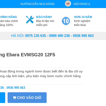
HƯỚNG DẪN MUA HÀNG
GIỎ HÀNG ()
CHÍNH HÃNG
BẢO HÀNH
HƠN 10 NĂM
ảm bảo chính
Bảo trì tận nơi
Kinh nghiệm
ãng 100%
miễn phí
triển khai
HÀ NỘI:
0975 135 635 - 0989 490 236 - 0936 995 663
ứng Ebara EVMSG20 12F5
oạt động trong ngành bơm được biết đến là địa chỉ uy
ung cấp linh kiện, phụ kiện máy bơm nước chính hãng
236 - 0936 995 663
CHO VÀO GIỎ