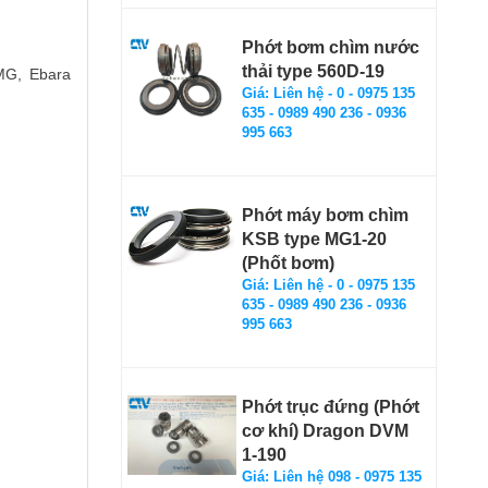
Phớt bơm chìm nước
thải type 560D-19
MG, Ebara
Giá: Liên hệ - 0 - 0975 135
635 - 0989 490 236 - 0936
995 663
Phớt máy bơm chìm
KSB type MG1-20
(Phốt bơm)
Giá: Liên hệ - 0 - 0975 135
635 - 0989 490 236 - 0936
995 663
Phớt trục đứng (Phớt
cơ khí) Dragon DVM
1-190
Giá: Liên hệ 098 - 0975 135