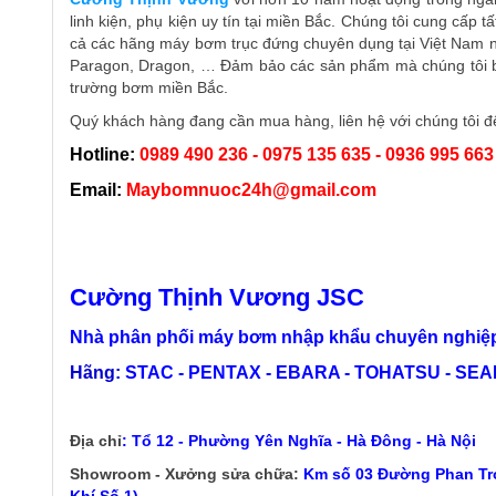
linh kiện, phụ kiện uy tín tại miền Bắc. Chúng tôi cung cấp t
cả các hãng máy bơm trục đứng chuyên dụng tại Việt Nam nh
Paragon, Dragon, … Đảm bảo các sản phẩm mà chúng tôi bán 
trường bơm miền Bắc.
Quý khách hàng đang cần mua hàng, liên hệ với chúng tôi để
Hotline:
0989 490 236 - 0975 135 635 - 0936 995 663
Email:
Maybomnuoc24h@gmail.com
Cường Thịnh Vương JSC
Nhà phân phối máy bơm nhập khẩu chuyên nghiệp
Hãng:
STAC - PENTAX - EBARA - TOHATSU - SEALA
Địa chỉ
:
Tổ 12 - Phường Yên Nghĩa - Hà Đông - Hà Nội
Showroom - Xưởng sửa chữa:
Km số 03 Đường Phan Trọ
Khí Số 1)