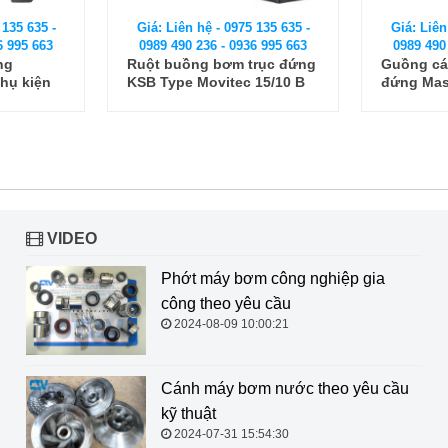
 135 635 -
Giá: Liên hệ - 0975 135 635 -
Giá: Liên
6 995 663
0989 490 236 - 0936 995 663
0989 490
ng
Ruột buồng bơm trục đứng
Guồng cá
hụ kiện
KSB Type Movitec 15/10 B
đứng Mas
buồng b
VIDEO
Phớt máy bơm công nghiệp gia
công theo yêu cầu
2024-08-09 10:00:21
Cánh máy bơm nước theo yêu cầu
kỹ thuật
2024-07-31 15:54:30