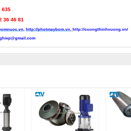
5 635
2 36 46 81
ybomnuoc.vn
,
http://photmaybom.vn
,
http://cuongthinhvuong.vn/
ghiep@gmail.com