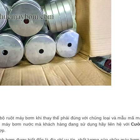
ộ ruột máy bơm khi thay thế phải đúng với chủng loại và mẫu mã m
i máy bơm nước mà khách hàng đang sử dụng hãy liên hệ với
Cườ
p.​
h bơm được biết đến là địa chỉ uy tín, chất lượng sửa chữa máy bơm