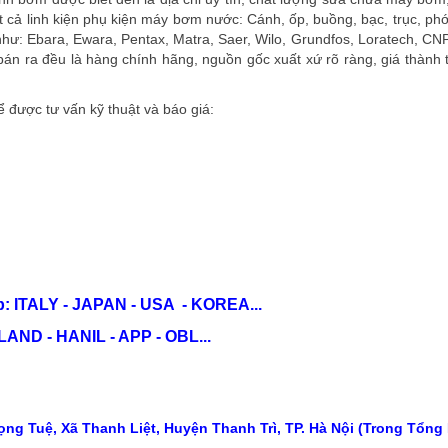
ất cả linh kiện phụ kiện máy bơm nước: Cánh, ốp, buồng, bạc, trục, phớt
ư: Ebara, Ewara, Pentax, Matra, Saer, Wilo, Grundfos, Loratech, CNP
ra đều là hàng chính hãng, nguồn gốc xuất xứ rõ ràng, giá thành tố
 được tư vấn kỹ thuật và báo giá:
: ITALY - JAPAN - USA - KOREA...
ND - HANIL - APP - OBL...
ng Tuệ, Xã Thanh Liệt, Huyện Thanh Trì, TP. Hà Nội (Trong Tổng