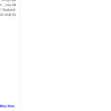
,...của tất
, Sealand,
t nhất thị
 Kho Kim