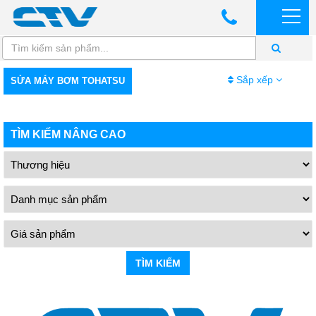
Sắp xếp
SỬA MÁY BƠM TOHATSU
TÌM KIẾM NÂNG CAO
TÌM KIẾM