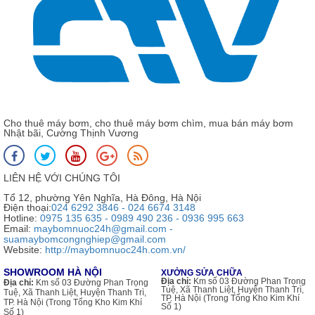
Cho thuê máy bơm, cho thuê máy bơm chìm, mua bán máy bơm
Nhật bãi, Cường Thịnh Vương
LIÊN HỆ VỚI CHÚNG TÔI
Tổ 12, phường Yên Nghĩa, Hà Đông, Hà Nội
Điện thoại:
024 6292 3846 - 024 6674 3148
Hotline:
0975 135 635 - 0989 490 236 - 0936 995 663
Email:
maybomnuoc24h@gmail.com -
suamaybomcongnghiep@gmail.com
Website:
http://maybomnuoc24h.com.vn/
SHOWROOM HÀ NỘI
XƯỞNG SỬA CHỮA
Địa chỉ:
Km số 03 Đường Phan Trọng
Địa chỉ:
Km số 03 Đường Phan Trọng
Tuệ, Xã Thanh Liệt, Huyện Thanh Trì,
Tuệ, Xã Thanh Liệt, Huyện Thanh Trì,
TP. Hà Nội (Trong Tổng Kho Kim Khí
TP. Hà Nội (Trong Tổng Kho Kim Khí
Số 1)
Số 1)