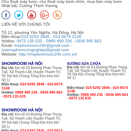
Cho thuê máy bơm, cho thuê máy bơm chìm, mua bán máy bơm
Nhật bãi, Cường Thịnh Vương
LIÊN HỆ VỚI CHÚNG TÔI
Tổ 12, phường Yên Nghĩa, Hà Đông, Hà Nội
Điện thoại:
024 6292 3846 - 024 6674 3148
Hotline:
0975 135 635 - 0989 490 236 - 0936 995 663
Email:
maybomnuoc24h@gmail.com -
suamaybomcongnghiep@gmail.com
Website:
http://maybomnuoc24h.com.vn/
SHOWROOM HÀ NỘI
XƯỞNG SỬA CHỮA
Địa chỉ:
Km số 03 Đường Phan Trọng
Địa chỉ:
Km số 03 Đường Phan Trọng
Tuệ, Xã Thanh Liệt, Huyện Thanh Trì,
Tuệ, Xã Thanh Liệt, Huyện Thanh Trì,
TP. Hà Nội (Trong Tổng Kho Kim Khí
TP. Hà Nội (Trong Tổng Kho Kim Khí
Số 1)
Số 1)
Điện thoại:
024 6292 3846 - 024 6674
Điện thoại:
024 6292 3846 - 024 6674
3148
3148
Hotline:
0989 490 236 - 0936 995 663
Hotline:
0989 490 236 - 0936 995 663
- 0975 135 635
- 0975 135 635
SHOWROOM HÀ NỘI
Địa chỉ:
Km số 03 Đường Phan Trọng
Tuệ, Xã Thanh Liệt, Huyện Thanh Trì,
TP. Hà Nội (Trong Tổng Kho Kim Khí
Số 1)
Điện thoại:
024 6292 3846 - 024 6674