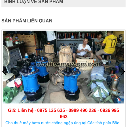
BÌNH LUẬN VỀ SẢN PHẨM
SẢN PHẨM LIÊN QUAN
Giá: Liên hệ - 0975 135 635 - 0989 490 236 - 0936 995
663
Cho thuê máy bơm nước chống ngập úng tại Các tỉnh phía Bắc