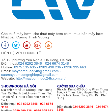
Cho thuê máy bơm, cho thuê máy bơm chìm, mua bán máy bơm
Nhật bãi, Cường Thịnh Vương
LIÊN HỆ VỚI CHÚNG TÔI
Tổ 12, phường Yên Nghĩa, Hà Đông, Hà Nội
Điện thoại:
024 6292 3846 - 024 6674 3148
Hotline:
0975 135 635 - 0989 490 236 - 0936 995 663
Email:
maybomnuoc24h@gmail.com -
suamaybomcongnghiep@gmail.com
Website:
http://maybomnuoc24h.com.vn/
SHOWROOM HÀ NỘI
XƯỞNG SỬA CHỮA
Địa chỉ:
Km số 03 Đường Phan Trọng
Địa chỉ:
Km số 03 Đường Phan Trọng
Tuệ, Xã Thanh Liệt, Huyện Thanh Trì,
Tuệ, Xã Thanh Liệt, Huyện Thanh Trì,
TP. Hà Nội (Trong Tổng Kho Kim Khí
TP. Hà Nội (Trong Tổng Kho Kim Khí
Số 1)
Số 1)
Điện thoại:
024 6292 3846 - 024 6674
Điện thoại:
024 6292 3846 - 024 6674
3148
3148
Hotline:
0989 490 236 - 0936 995 663