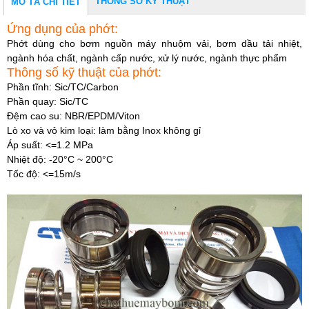
THÔNG SỐ KỸ THUẬT
MÔ TẢ CHI TIẾT
Ứng dụng của phớt:
Phớt dùng cho bơm nguồn máy nhuộm vải, b
ơm dầu tải nhiệt,
ngành hóa chất, ngành cấp nước, xử lý nước, ngành thực phẩm
Thông số kỹ thuật của phớt:
Phần tĩnh: Sic/TC/Carbon
Phần quay: Sic/TC
Đệm cao su: NBR/EPDM/Viton
Lò xo và vỏ kim loại: làm bằng Inox không gỉ
Áp suất: <=1.2 MPa
Nhiệt độ: -20°C ~ 200°C
Tốc độ: <=15m/s