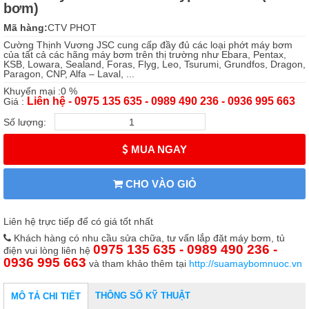
bơm)
Mã hàng:
CTV PHOT
Cường Thịnh Vương JSC cung cấp đầy đủ các loại phớt máy bơm
của tất cả các hãng máy bơm trên thị trường như Ebara, Pentax,
KSB, Lowara, Sealand, Foras, Flyg, Leo, Tsurumi, Grundfos, Dragon,
Paragon, CNP, Alfa – Laval, ...
Khuyến mại :0 %
Liên hệ - 0975 135 635 - 0989 490 236 - 0936 995 663
Giá :
Số lượng:
MUA NGAY
CHO VÀO GIỎ
Liên hệ trực tiếp để có giá tốt nhất
Khách hàng có nhu cầu sửa chữa, tư vấn lắp đặt máy bơm, tủ
0975 135 635 - 0989 490 236 -
điện vui lòng liên hệ
0936 995 663
và tham khảo thêm tại
http://suamaybomnuoc.vn
THÔNG SỐ KỸ THUẬT
MÔ TẢ CHI TIẾT