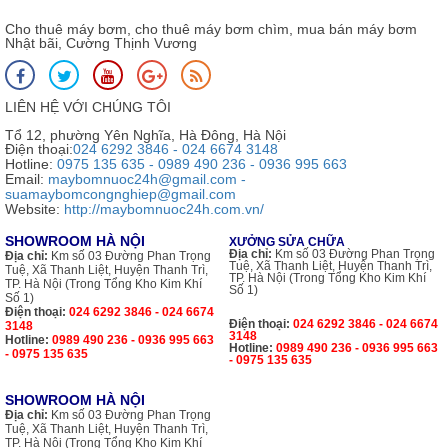
Cho thuê máy bơm, cho thuê máy bơm chìm, mua bán máy bơm
Nhật bãi, Cường Thịnh Vương
LIÊN HỆ VỚI CHÚNG TÔI
Tổ 12, phường Yên Nghĩa, Hà Đông, Hà Nội
Điện thoại:
024 6292 3846 - 024 6674 3148
Hotline:
0975 135 635 - 0989 490 236 - 0936 995 663
Email:
maybomnuoc24h@gmail.com -
suamaybomcongnghiep@gmail.com
Website:
http://maybomnuoc24h.com.vn/
SHOWROOM HÀ NỘI
XƯỞNG SỬA CHỮA
Địa chỉ:
Km số 03 Đường Phan Trọng
Địa chỉ:
Km số 03 Đường Phan Trọng
Tuệ, Xã Thanh Liệt, Huyện Thanh Trì,
Tuệ, Xã Thanh Liệt, Huyện Thanh Trì,
TP. Hà Nội (Trong Tổng Kho Kim Khí
TP. Hà Nội (Trong Tổng Kho Kim Khí
Số 1)
Số 1)
Điện thoại:
024 6292 3846 - 024 6674
Điện thoại:
024 6292 3846 - 024 6674
3148
3148
Hotline:
0989 490 236 - 0936 995 663
Hotline:
0989 490 236 - 0936 995 663
- 0975 135 635
- 0975 135 635
SHOWROOM HÀ NỘI
Địa chỉ:
Km số 03 Đường Phan Trọng
Tuệ, Xã Thanh Liệt, Huyện Thanh Trì,
TP. Hà Nội (Trong Tổng Kho Kim Khí