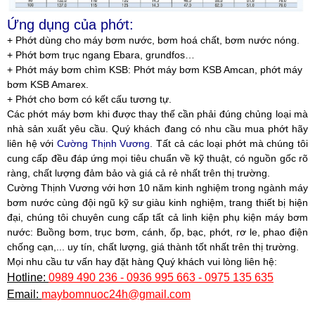
Ứng dụng của phớt:
+ Phớt dùng cho máy bơm nước, bơm hoá chất, bơm nước nóng.
+ Phớt bơm trục ngang Ebara, grundfos…
+ Phớt máy bơm chìm KSB: Phớt máy bơm KSB Amcan, phớt máy
bơm KSB Amarex.
+ Phớt cho bơm có kết cấu tương tự.
Các phớt máy bơm khi được thay thế cần phải đúng chủng loại mà
nhà sản xuất yêu cầu. Quý khách đang có nhu cầu mua phớt hãy
liên hệ với
Cường Thịnh Vương
. Tất cả các loại phớt mà chúng tôi
cung cấp đều đáp ứng mọi tiêu chuẩn về kỹ thuật, có nguồn gốc rõ
ràng, chất lượng đảm bảo và giá cả rẻ nhất trên thị trường.
Cường Thịnh Vương
với hơn 10 năm kinh nghiệm trong ngành máy
bơm nước cùng đội ngũ kỹ sư giàu kinh nghiệm, trang thiết bị hiện
đại, chúng tôi chuyên cung cấp tất cả linh kiện phụ kiện máy bơm
nước: Buồng bơm, trục bơm, cánh, ốp, bạc, phớt, rơ le, phao điện
chống cạn,... uy tín, chất lượng, giá thành tốt nhất trên thị trường.
Mọi nhu cầu tư vấn hay đặt hàng Quý khách vui lòng liên hệ:
Hotline:
0989 490 236 - 0936 995 663 - 0975 135 635
Email:
maybomnuoc24h@gmail.com