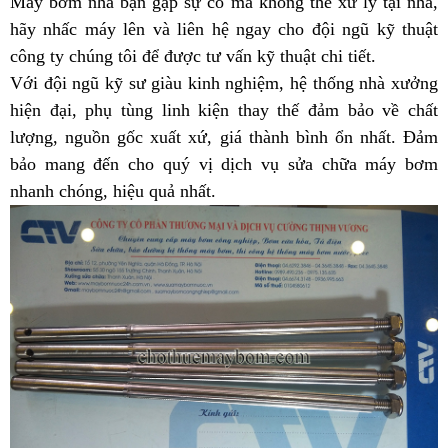
Máy bơm nhà bạn gặp sự cố mà không thể xử lý tại nhà,
hãy nhấc máy lên và liên hệ ngay cho đội ngũ kỹ thuật
công ty chúng tôi để được tư vấn kỹ thuật chi tiết.
Với đội ngũ kỹ sư giàu kinh nghiệm, hệ thống nhà xưởng
hiện đại, phụ tùng linh kiện thay thế đảm bảo về chất
lượng, nguồn gốc xuất xứ, giá thành bình ổn nhất. Đảm
bảo mang đến cho quý vị dịch vụ sửa chữa máy bơm
nhanh chóng, hiệu quả nhất.