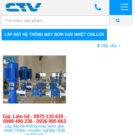
LẮP ĐẶT HỆ THỐNG MÁY BƠM GIẢI NHIỆT CHILLER
Sắp xếp
Giá: Liên hệ - 0975 135 635 -
0989 490 236 - 0936 995 663
Lắp đặt hệ thống máy bơm giải
nhiệt Chiller chuyên nghiệp nhất
tại Hà nội