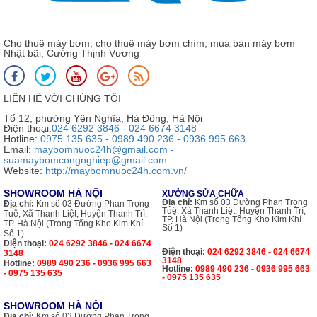
Cho thuê máy bơm, cho thuê máy bơm chìm, mua bán máy bơm
Nhật bãi, Cường Thịnh Vương
LIÊN HỆ VỚI CHÚNG TÔI
Tổ 12, phường Yên Nghĩa, Hà Đông, Hà Nội
Điện thoại:
024 6292 3846 - 024 6674 3148
Hotline:
0975 135 635 - 0989 490 236 - 0936 995 663
Email:
maybomnuoc24h@gmail.com -
suamaybomcongnghiep@gmail.com
Website:
http://maybomnuoc24h.com.vn/
SHOWROOM HÀ NỘI
XƯỞNG SỬA CHỮA
Địa chỉ:
Km số 03 Đường Phan Trọng
Địa chỉ:
Km số 03 Đường Phan Trọng
Tuệ, Xã Thanh Liệt, Huyện Thanh Trì,
Tuệ, Xã Thanh Liệt, Huyện Thanh Trì,
TP. Hà Nội (Trong Tổng Kho Kim Khí
TP. Hà Nội (Trong Tổng Kho Kim Khí
Số 1)
Số 1)
Điện thoại:
024 6292 3846 - 024 6674
Điện thoại:
024 6292 3846 - 024 6674
3148
3148
Hotline:
0989 490 236 - 0936 995 663
Hotline:
0989 490 236 - 0936 995 663
- 0975 135 635
- 0975 135 635
SHOWROOM HÀ NỘI
Địa chỉ:
Km số 03 Đường Phan Trọng