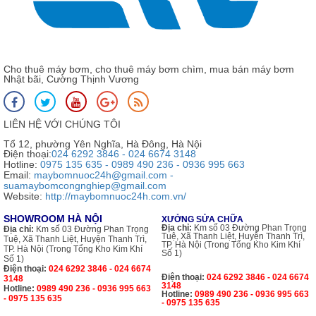
Cho thuê máy bơm, cho thuê máy bơm chìm, mua bán máy bơm
Nhật bãi, Cường Thịnh Vương
LIÊN HỆ VỚI CHÚNG TÔI
Tổ 12, phường Yên Nghĩa, Hà Đông, Hà Nội
Điện thoại:
024 6292 3846 - 024 6674 3148
Hotline:
0975 135 635 - 0989 490 236 - 0936 995 663
Email:
maybomnuoc24h@gmail.com -
suamaybomcongnghiep@gmail.com
Website:
http://maybomnuoc24h.com.vn/
SHOWROOM HÀ NỘI
XƯỞNG SỬA CHỮA
Địa chỉ:
Km số 03 Đường Phan Trọng
Địa chỉ:
Km số 03 Đường Phan Trọng
Tuệ, Xã Thanh Liệt, Huyện Thanh Trì,
Tuệ, Xã Thanh Liệt, Huyện Thanh Trì,
TP. Hà Nội (Trong Tổng Kho Kim Khí
TP. Hà Nội (Trong Tổng Kho Kim Khí
Số 1)
Số 1)
Điện thoại:
024 6292 3846 - 024 6674
Điện thoại:
024 6292 3846 - 024 6674
3148
3148
Hotline:
0989 490 236 - 0936 995 663
Hotline:
0989 490 236 - 0936 995 663
- 0975 135 635
- 0975 135 635