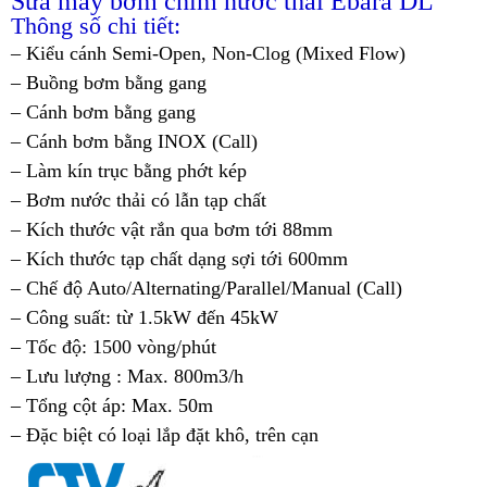
Sửa máy bơm chìm nước thải Ebara DL
Thông số chi tiết:
– Kiểu cánh Semi-Open, Non-Clog (Mixed Flow)
– Buồng bơm bằng gang
– Cánh bơm bằng gang
– Cánh bơm bằng INOX (Call)
– Làm kín trục bằng phớt kép
– Bơm nước thải có lẫn tạp chất
– Kích thước vật rắn qua bơm tới 88mm
– Kích thước tạp chất dạng sợi tới 600mm
– Chế độ Auto/Alternating/Parallel/Manual (Call)
– Công suất: từ 1.5kW đến 45kW
– Tốc độ: 1500 vòng/phút
– Lưu lượng : Max. 800m3/h
– Tổng cột áp: Max. 50m
– Đặc biệt có loại lắp đặt khô, trên cạn