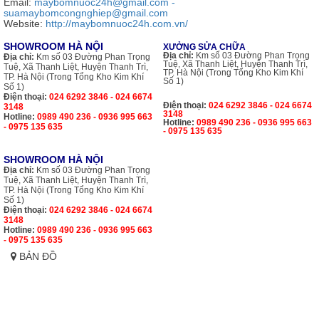
Email:
maybomnuoc24h@gmail.com -
suamaybomcongnghiep@gmail.com
Website:
http://maybomnuoc24h.com.vn/
SHOWROOM HÀ NỘI
XƯỞNG SỬA CHỮA
Địa chỉ:
Km số 03 Đường Phan Trọng
Địa chỉ:
Km số 03 Đường Phan Trọng
Tuệ, Xã Thanh Liệt, Huyện Thanh Trì,
Tuệ, Xã Thanh Liệt, Huyện Thanh Trì,
TP. Hà Nội (Trong Tổng Kho Kim Khí
TP. Hà Nội (Trong Tổng Kho Kim Khí
Số 1)
Số 1)
Điện thoại:
024 6292 3846 - 024 6674
Điện thoại:
024 6292 3846 - 024 6674
3148
3148
Hotline:
0989 490 236 - 0936 995 663
Hotline:
0989 490 236 - 0936 995 663
- 0975 135 635
- 0975 135 635
SHOWROOM HÀ NỘI
Địa chỉ:
Km số 03 Đường Phan Trọng
Tuệ, Xã Thanh Liệt, Huyện Thanh Trì,
TP. Hà Nội (Trong Tổng Kho Kim Khí
Số 1)
Điện thoại:
024 6292 3846 - 024 6674
3148
Hotline:
0989 490 236 - 0936 995 663
- 0975 135 635
BẢN ĐỒ