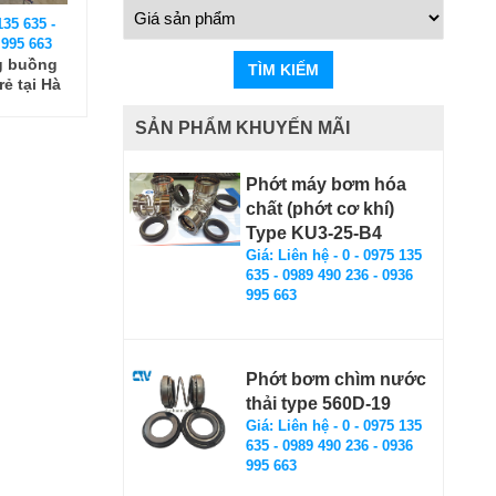
135 635 -
 995 663
g buồng
TÌM KIẾM
ẻ tại Hà
SẢN PHẨM KHUYẾN MÃI
Phớt máy bơm hóa
chất (phớt cơ khí)
Type KU3-25-B4
Giá: Liên hệ - 0 - 0975 135
635 - 0989 490 236 - 0936
995 663
Phớt bơm chìm nước
thải type 560D-19
Giá: Liên hệ - 0 - 0975 135
635 - 0989 490 236 - 0936
995 663