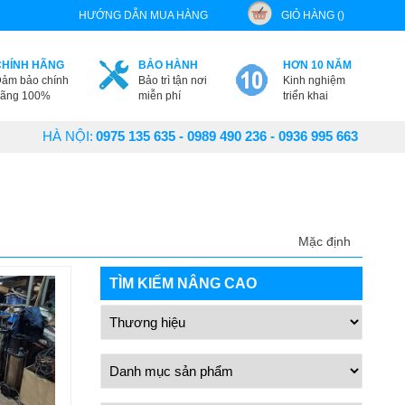
HƯỚNG DẪN MUA HÀNG
GIỎ HÀNG ()
CHÍNH HÃNG
BẢO HÀNH
HƠN 10 NĂM
ảm bảo chính
Bảo trì tận nơi
Kinh nghiệm
ãng 100%
miễn phí
triển khai
HÀ NỘI:
0975 135 635 - 0989 490 236 - 0936 995 663
Mặc định
TÌM KIẾM NÂNG CAO