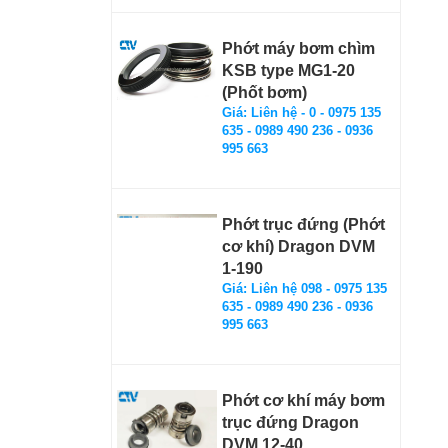
Phớt máy bơm chìm
KSB type MG1-20
(Phốt bơm)
Giá: Liên hệ - 0 - 0975 135
635 - 0989 490 236 - 0936
995 663
Phớt trục đứng (Phớt
cơ khí) Dragon DVM
1-190
Giá: Liên hệ 098 - 0975 135
635 - 0989 490 236 - 0936
995 663
Phớt cơ khí máy bơm
trục đứng Dragon
DVM 12-40