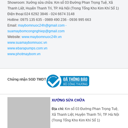
Showroom: Xưởng sửa chữa: Km số 03 Đường Phan Trọng Tuệ, Xã
Thanh Liệt, Huyện Thanh Trì, TP. Hà Nội (Trong Tổng Kho Kim Khí Số 1)
Điện thoại:024 6292 3846 - 024 6674 3148
Hotline: 0975 135 635 - 0989 490 236 - 0936 995 663
Email:
maybomnuoc24h@gmail.com -
suamaybomcongnghiep@gmail.com
Website:
www.maybomnuoc24h.vn
www.suamaybomnuoc.vn
www.ebarapumps.com.vn
www.photmaybom.vn
Chứng nhận SGD TMDT
XƯỞNG SỬA CHỮA
Địa chỉ:
Km số 03 Đường Phan Trọng Tuệ,
Xã Thanh Liệt, Huyện Thanh Trì, TP. Hà Nội
(Trong Tổng Kho Kim Khí Số 1)