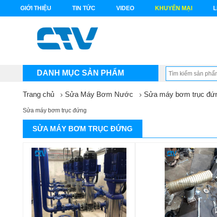
GIỚI THIỆU
TIN TỨC
VIDEO
KHUYẾN MẠI
L
DANH MỤC SẢN PHẨM
Trang chủ
Sửa Máy Bơm Nước
Sửa máy bơm trục đứ
Sửa máy bơm trục đứng
SỬA MÁY BƠM TRỤC ĐỨNG