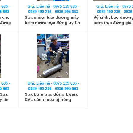
 635 -
Giá: Liên hệ - 0975 135 635 -
Giá: Liên hệ - 0975 
5 663
0989 490 236 - 0936 995 663
0989 490 236 - 0936
g cho
Sửa chữa, bảo dưỡng máy
Vệ sinh, bảo dưỡn
 đứng
bơm nước trục đứng uy tín
bơm trục đứng giá r
thế
Nội
 635 -
Giá: Liên hệ - 0975 135 635 -
5 663
0989 490 236 - 0936 995 663
 Sửa
Sửa bơm trục đứng Ewara
 tín,
CVL cánh Inox bị hỏng
buồng bơm