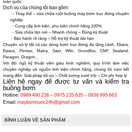
toàn quốc.
Dịch vụ của chúng tôi bao gồm:
- Thay thế – sửa chữa ruột buồng máy bơm trục đứng chuyên
nghiệp
- Cung cấp linh kiện, phụ kiện chính hãng 100%
- Sửa chữa tận nơi – Nhanh chóng – Đúng kỹ thuật
- Bảo hành rõ ràng – Hỗ trợ kỹ thuật dài hạn
Chuyên xử lý tất cả các dòng bơm trục đứng đa tầng cánh: Ebara,
Ewara, Pentax, Matra, Saer, Wilo, Grundfos, CNP, Sealand,
Paragon, Dragon…
Với đội ngũ kỹ thuật viên giàu kinh nghiệm, quy trình làm việc
chuyên nghiệp và nguồn linh kiện chính hãng, chúng tôi cam kết
mang đến:
Giải pháp tối ưu – Chất lượng vượt trội – Chi phí hợp lý
Liên hệ ngay để được tư vấn và kiểm tra
buồng bơm
Hotline:
0989 490 236 – 0975 135 635 – 0936 995 663
Email:
maybomnuoc24h@gmail.com
BÌNH LUẬN VỀ SẢN PHẨM