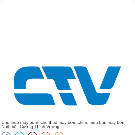
Giá: Liên hệ - 0975 135 635 - 0989 490 236 - 0936 995
663
Dịch vụ sửa chữa máy bơm chìm chuyên nghiệp miền Bắc –
Giải pháp nhanh chóng, tiết kiệm chi phí
Cho thuê máy bơm, cho thuê máy bơm chìm, mua bán máy bơm
Nhật bãi, Cường Thịnh Vương