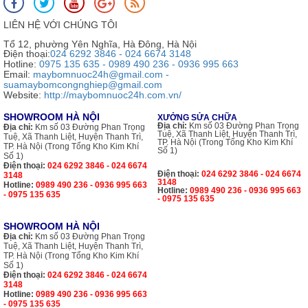
LIÊN HỆ VỚI CHÚNG TÔI
Tổ 12, phường Yên Nghĩa, Hà Đông, Hà Nội
Điện thoại:
024 6292 3846 - 024 6674 3148
Hotline:
0975 135 635 - 0989 490 236 - 0936 995 663
Email:
maybomnuoc24h@gmail.com -
suamaybomcongnghiep@gmail.com
Website:
http://maybomnuoc24h.com.vn/
SHOWROOM HÀ NỘI
XƯỞNG SỬA CHỮA
Địa chỉ:
Km số 03 Đường Phan Trọng
Địa chỉ:
Km số 03 Đường Phan Trọng
Tuệ, Xã Thanh Liệt, Huyện Thanh Trì,
Tuệ, Xã Thanh Liệt, Huyện Thanh Trì,
TP. Hà Nội (Trong Tổng Kho Kim Khí
TP. Hà Nội (Trong Tổng Kho Kim Khí
Số 1)
Số 1)
Điện thoại:
024 6292 3846 - 024 6674
Điện thoại:
024 6292 3846 - 024 6674
3148
3148
Hotline:
0989 490 236 - 0936 995 663
Hotline:
0989 490 236 - 0936 995 663
- 0975 135 635
- 0975 135 635
SHOWROOM HÀ NỘI
Địa chỉ:
Km số 03 Đường Phan Trọng
Tuệ, Xã Thanh Liệt, Huyện Thanh Trì,
TP. Hà Nội (Trong Tổng Kho Kim Khí
Số 1)
Điện thoại:
024 6292 3846 - 024 6674
3148
Hotline:
0989 490 236 - 0936 995 663
- 0975 135 635