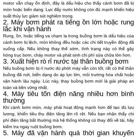
motor vẫn chạy ổn định, đây là dấu hiệu cho thấy cánh bơm đã bị
mòn hoặc biến dạng. Lực đẩy nước không còn đủ mạnh khiến hiệu
suất thủy lực giảm sút nghiêm trọng.
2. Máy bơm phát ra tiếng ồn lớn hoặc rung
lắc khi vận hành
Rung, ồn, hoặc tiếng va chạm lạ trong buồng bơm là dấu hiệu của
cánh bơm bị lệch, mòn không đều hoặc các chi tiết truyền động đã
xuống cấp. Nếu không thay thế sớm, tình trạng này có thể gây
hỏng trục bơm, cháy motor và phát sinh chi phí sửa chữa lớn hơn.
3. Xuất hiện rò rỉ nước tại thân buồng bơm
Nếu buồng bơm bị rỉ nước dù phớt máy vẫn còn tốt, rất có thể thân
buồng đã nứt, biến dạng do áp lực lớn, môi trường hóa chất hoặc
vận hành lâu ngày. Lúc này, thay buồng bơm mới là giải pháp an
toàn và bền vững nhất.
4. Máy tiêu tốn điện năng nhiều hơn bình
thường
Khi cánh bơm mòn, máy phải hoạt động mạnh hơn để tạo đủ lưu
lượng, khiến tiêu thụ điện tăng lên rõ rệt. Nếu bạn nhận thấy chi
phí điện tăng bất thường mà hệ thống không có thay đổi về tải, hãy
kiểm tra ngay ruột buồng bơm.
5. Máy đã vận hành quá thời gian khuyến