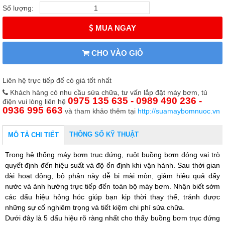
Số lượng:
MUA NGAY
CHO VÀO GIỎ
Liên hệ trực tiếp để có giá tốt nhất
Khách hàng có nhu cầu sửa chữa, tư vấn lắp đặt máy bơm, tủ
0975 135 635 - 0989 490 236 -
điện vui lòng liên hệ
0936 995 663
và tham khảo thêm tại
http://suamaybomnuoc.vn
THÔNG SỐ KỸ THUẬT
MÔ TẢ CHI TIẾT
Trong hệ thống máy bơm trục đứng,
ruột buồng bơm
đóng vai trò
quyết định đến hiệu suất và độ ổn định khi vận hành. Sau thời gian
dài hoạt động, bộ phận này dễ bị mài mòn, giảm hiệu quả đẩy
nước và ảnh hưởng trực tiếp đến toàn bộ máy bơm. Nhận biết sớm
các dấu hiệu hỏng hóc giúp bạn kịp thời thay thế, tránh được
những sự cố nghiêm trọng và tiết kiệm chi phí sửa chữa.
Dưới đây là
5 dấu hiệu rõ ràng nhất cho thấy buồng bơm trục đứng