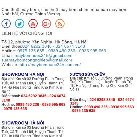
Cho thuê máy bơm, cho thuê máy bơm chìm, mua bán máy bơm
Nhật bãi, Cường Thịnh Vương
LIÊN HỆ VỚI CHÚNG TÔI
Tổ 12, phường Yên Nghĩa, Hà Đông, Hà Nội
Điện thoại:
024 6292 3846 - 024 6674 3148
Hotline:
0975 135 635 - 0989 490 236 - 0936 995 663
Email:
maybomnuoc24h@gmail.com -
suamaybomcongnghiep@gmail.com
Website:
http://maybomnuoc24h.com.vn/
SHOWROOM HÀ NỘI
XƯỞNG SỬA CHỮA
Địa chỉ:
Km số 03 Đường Phan Trọng
Địa chỉ:
Km số 03 Đường Phan Trọng
Tuệ, Xã Thanh Liệt, Huyện Thanh Trì,
Tuệ, Xã Thanh Liệt, Huyện Thanh Trì,
TP. Hà Nội (Trong Tổng Kho Kim Khí
TP. Hà Nội (Trong Tổng Kho Kim Khí
Số 1)
Số 1)
Điện thoại:
024 6292 3846 - 024 6674
Điện thoại:
024 6292 3846 - 024 6674
3148
3148
Hotline:
0989 490 236 - 0936 995 663
Hotline:
0989 490 236 - 0936 995 663
- 0975 135 635
- 0975 135 635
SHOWROOM HÀ NỘI
Địa chỉ:
Km số 03 Đường Phan Trọng
Tuệ, Xã Thanh Liệt, Huyện Thanh Trì,
TP. Hà Nội (Trong Tổng Kho Kim Khí