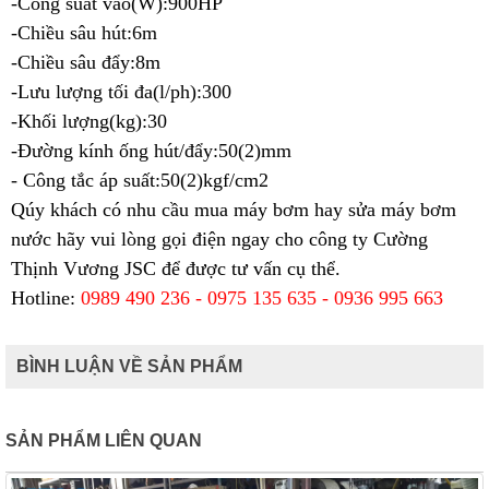
-Công suất vào(W):900HP
-Chiều sâu hút:6m
-Chiều sâu đẩy:8m
-Lưu lượng tối đa(l/ph):300
-Khối lượng(kg):30
-Đường kính ống hút/đẩy:50(2)mm
- Công tắc áp suất:50(2)kgf/cm2
Qúy khách có nhu cầu mua máy bơm hay sửa máy bơm
nước hãy vui lòng gọi điện ngay cho
công ty Cường
Thịnh Vương JSC để được tư vấn cụ thể.
Hotline:
0989 490 236 - 0975 135 635 - 0936 995 663
BÌNH LUẬN VỀ SẢN PHẨM
SẢN PHẨM LIÊN QUAN