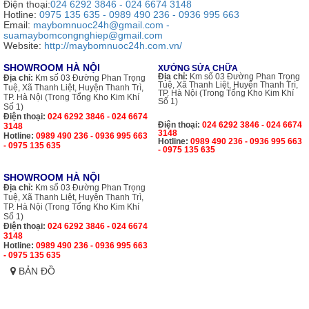
Điện thoại:
024 6292 3846 - 024 6674 3148
Hotline:
0975 135 635 - 0989 490 236 - 0936 995 663
Email:
maybomnuoc24h@gmail.com -
suamaybomcongnghiep@gmail.com
Website:
http://maybomnuoc24h.com.vn/
SHOWROOM HÀ NỘI
XƯỞNG SỬA CHỮA
Địa chỉ:
Km số 03 Đường Phan Trọng
Địa chỉ:
Km số 03 Đường Phan Trọng
Tuệ, Xã Thanh Liệt, Huyện Thanh Trì,
Tuệ, Xã Thanh Liệt, Huyện Thanh Trì,
TP. Hà Nội (Trong Tổng Kho Kim Khí
TP. Hà Nội (Trong Tổng Kho Kim Khí
Số 1)
Số 1)
Điện thoại:
024 6292 3846 - 024 6674
Điện thoại:
024 6292 3846 - 024 6674
3148
3148
Hotline:
0989 490 236 - 0936 995 663
Hotline:
0989 490 236 - 0936 995 663
- 0975 135 635
- 0975 135 635
SHOWROOM HÀ NỘI
Địa chỉ:
Km số 03 Đường Phan Trọng
Tuệ, Xã Thanh Liệt, Huyện Thanh Trì,
TP. Hà Nội (Trong Tổng Kho Kim Khí
Số 1)
Điện thoại:
024 6292 3846 - 024 6674
3148
Hotline:
0989 490 236 - 0936 995 663
- 0975 135 635
BẢN ĐỒ