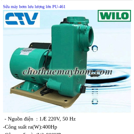
Sửa máy bơm lưu lượng lớn PU-461
- Nguồn điện : 1Æ 220V, 50 Hz
-Công suất ra(W):400Hp