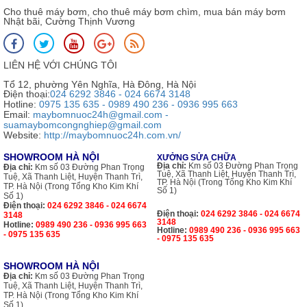
Cho thuê máy bơm, cho thuê máy bơm chìm, mua bán máy bơm
Nhật bãi, Cường Thịnh Vương
LIÊN HỆ VỚI CHÚNG TÔI
Tổ 12, phường Yên Nghĩa, Hà Đông, Hà Nội
Điện thoại:
024 6292 3846 - 024 6674 3148
Hotline:
0975 135 635 - 0989 490 236 - 0936 995 663
Email:
maybomnuoc24h@gmail.com -
suamaybomcongnghiep@gmail.com
Website:
http://maybomnuoc24h.com.vn/
SHOWROOM HÀ NỘI
XƯỞNG SỬA CHỮA
Địa chỉ:
Km số 03 Đường Phan Trọng
Địa chỉ:
Km số 03 Đường Phan Trọng
Tuệ, Xã Thanh Liệt, Huyện Thanh Trì,
Tuệ, Xã Thanh Liệt, Huyện Thanh Trì,
TP. Hà Nội (Trong Tổng Kho Kim Khí
TP. Hà Nội (Trong Tổng Kho Kim Khí
Số 1)
Số 1)
Điện thoại:
024 6292 3846 - 024 6674
Điện thoại:
024 6292 3846 - 024 6674
3148
3148
Hotline:
0989 490 236 - 0936 995 663
Hotline:
0989 490 236 - 0936 995 663
- 0975 135 635
- 0975 135 635
SHOWROOM HÀ NỘI
Địa chỉ:
Km số 03 Đường Phan Trọng
Tuệ, Xã Thanh Liệt, Huyện Thanh Trì,
TP. Hà Nội (Trong Tổng Kho Kim Khí
Số 1)