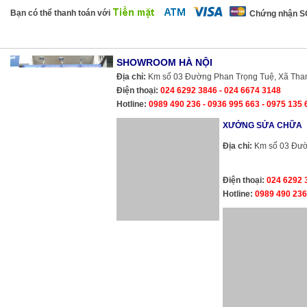
Bạn có thể thanh toán với
Chứng nhận 
SHOWROOM HÀ NỘI
Địa chỉ:
Km số 03 Đường Phan Trọng Tuệ, Xã Thanh 
Điện thoại:
024 6292 3846 - 024 6674 3148
Hotline:
0989 490 236 - 0936 995 663 - 0975 135 
XƯỞNG SỬA CHỮA
Địa chỉ:
Km số 03 Đườn
Điện thoại:
024 6292 
Hotline:
0989 490 236
SHOWROOM HÀ N
Địa chỉ:
Km số 03 Đường Phan Trọng Tuệ, Xã Thanh Liệt, Huyện Thanh Trì, TP.
Điện thoại:
024 6292 3846 - 024 6674 3148
Hotline:
0989 490 236 - 0936 995 663 - 0975 135 635
Cường Thịnh Vương