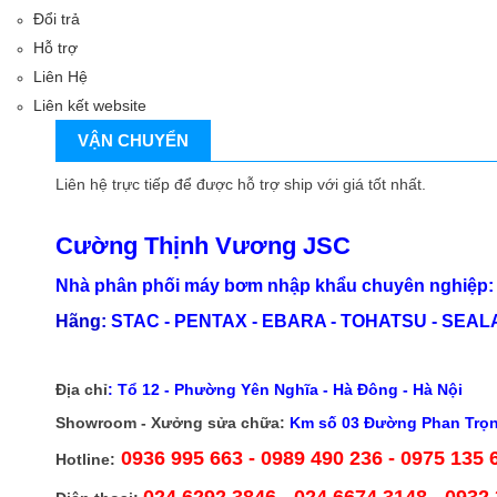
Đổi trả
Hỗ trợ
Liên Hệ
Liên kết website
VẬN CHUYỂN
Liên hệ trực tiếp để được hỗ trợ ship với giá tốt nhất.
Cường Thịnh Vương JSC
Nhà phân phối máy bơm nhập khẩu chuyên nghiệp: 
Hãng:
STAC - PENTAX - EBARA - TOHATSU - SEALAN
Địa chỉ
:
Tổ 12 - Phường Yên Nghĩa - Hà Đông - Hà Nội
Showroom - Xưởng sửa chữa:
Km số 03 Đường Phan Trọng
0936 995 663 - 0989 490 236 - 0975 135 
Hotline:
024 6292 3846
- 024 6674 3148 - 0932