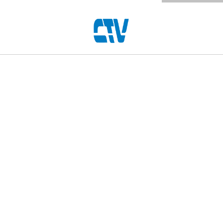
8.8
/
10
6868
Phiếu Bầu