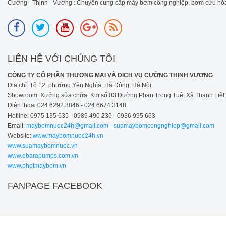
Cường - Thịnh - Vương : Chuyên cung cấp máy bơm công nghiệp, bơm cứu hỏa
LIÊN HỆ VỚI CHÚNG TÔI
CÔNG TY CỔ PHẦN THƯƠNG MẠI VÀ DỊCH VỤ CƯỜNG THỊNH VƯƠNG
Địa chỉ: Tổ 12, phường Yên Nghĩa, Hà Đông, Hà Nội
Showroom: Xưởng sửa chữa: Km số 03 Đường Phan Trọng Tuệ, Xã Thanh Liệt, H
Điện thoại:024 6292 3846 - 024 6674 3148
Hotline: 0975 135 635 - 0989 490 236 - 0936 995 663
Email:
maybomnuoc24h@gmail.com - suamaybomcongnghiep@gmail.com
Website:
www.maybomnuoc24h.vn
www.suamaybomnuoc.vn
www.ebarapumps.com.vn
www.photmaybom.vn
FANPAGE FACEBOOK