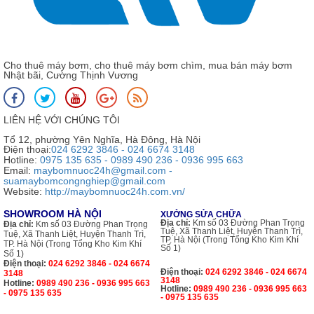
Cho thuê máy bơm, cho thuê máy bơm chìm, mua bán máy bơm
Nhật bãi, Cường Thịnh Vương
LIÊN HỆ VỚI CHÚNG TÔI
Tổ 12, phường Yên Nghĩa, Hà Đông, Hà Nội
Điện thoại:
024 6292 3846 - 024 6674 3148
Hotline:
0975 135 635 - 0989 490 236 - 0936 995 663
Email:
maybomnuoc24h@gmail.com -
suamaybomcongnghiep@gmail.com
Website:
http://maybomnuoc24h.com.vn/
SHOWROOM HÀ NỘI
XƯỞNG SỬA CHỮA
Địa chỉ:
Km số 03 Đường Phan Trọng
Địa chỉ:
Km số 03 Đường Phan Trọng
Tuệ, Xã Thanh Liệt, Huyện Thanh Trì,
Tuệ, Xã Thanh Liệt, Huyện Thanh Trì,
TP. Hà Nội (Trong Tổng Kho Kim Khí
TP. Hà Nội (Trong Tổng Kho Kim Khí
Số 1)
Số 1)
Điện thoại:
024 6292 3846 - 024 6674
Điện thoại:
024 6292 3846 - 024 6674
3148
3148
Hotline:
0989 490 236 - 0936 995 663
Hotline:
0989 490 236 - 0936 995 663
- 0975 135 635
- 0975 135 635