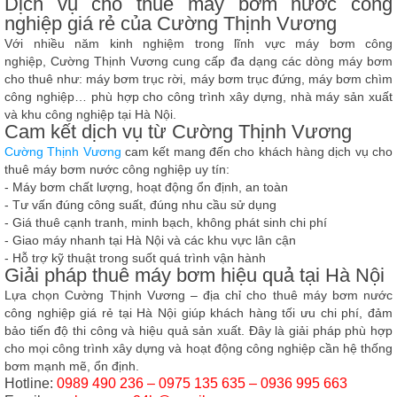
Dịch vụ cho thuê máy bơm nước công
nghiệp giá rẻ của Cường Thịnh Vương
Với nhiều năm kinh nghiệm trong lĩnh vực máy bơm công
nghiệp,
Cường Thịnh Vương
cung cấp đa dạng các dòng máy bơm
cho thuê như: máy bơm trục rời, máy bơm trục đứng, máy bơm chìm
công nghiệp… phù hợp cho công trình xây dựng, nhà máy sản xuất
và khu công nghiệp tại Hà Nội.
Cam kết dịch vụ từ Cường Thịnh Vương
Cường Thịnh Vương
cam kết mang đến cho khách hàng dịch vụ cho
thuê máy bơm nước công nghiệp uy tín:
- Máy bơm chất lượng, hoạt động ổn định, an toàn
- Tư vấn đúng công suất, đúng nhu cầu sử dụng
- Giá thuê cạnh tranh, minh bạch, không phát sinh chi phí
- Giao máy nhanh tại Hà Nội và các khu vực lân cận
- Hỗ trợ kỹ thuật trong suốt quá trình vận hành
Giải pháp thuê máy bơm hiệu quả tại Hà Nội
Lựa chọn
Cường Thịnh Vương – địa chỉ cho thuê máy bơm nước
công nghiệp giá rẻ tại Hà Nội
giúp khách hàng tối ưu chi phí, đảm
bảo tiến độ thi công và hiệu quả sản xuất. Đây là giải pháp phù hợp
cho mọi công trình xây dựng và hoạt động công nghiệp cần hệ thống
bơm mạnh mẽ, ổn định.
Hotline:
0989 490 236 – 0975 135 635 – 0936 995 663