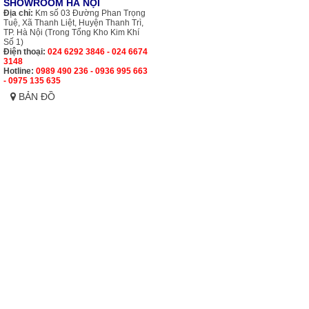
SHOWROOM HÀ NỘI
Địa chỉ:
Km số 03 Đường Phan Trọng
Tuệ, Xã Thanh Liệt, Huyện Thanh Trì,
TP. Hà Nội (Trong Tổng Kho Kim Khí
Số 1)
Điện thoại:
024 6292 3846 - 024 6674
3148
Hotline:
0989 490 236 - 0936 995 663
- 0975 135 635
BẢN ĐỒ