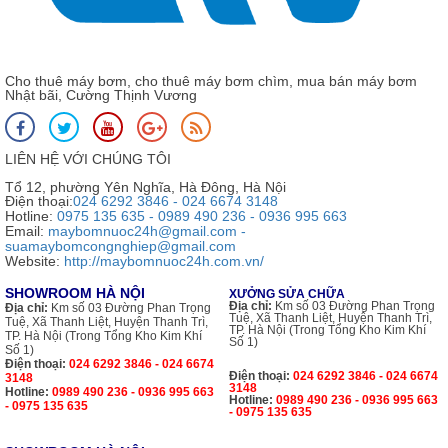
Cho thuê máy bơm, cho thuê máy bơm chìm, mua bán máy bơm
Nhật bãi, Cường Thịnh Vương
LIÊN HỆ VỚI CHÚNG TÔI
Tổ 12, phường Yên Nghĩa, Hà Đông, Hà Nội
Điện thoại:
024 6292 3846 - 024 6674 3148
Hotline:
0975 135 635 - 0989 490 236 - 0936 995 663
Email:
maybomnuoc24h@gmail.com -
suamaybomcongnghiep@gmail.com
Website:
http://maybomnuoc24h.com.vn/
SHOWROOM HÀ NỘI
XƯỞNG SỬA CHỮA
Địa chỉ:
Km số 03 Đường Phan Trọng
Địa chỉ:
Km số 03 Đường Phan Trọng
Tuệ, Xã Thanh Liệt, Huyện Thanh Trì,
Tuệ, Xã Thanh Liệt, Huyện Thanh Trì,
TP. Hà Nội (Trong Tổng Kho Kim Khí
TP. Hà Nội (Trong Tổng Kho Kim Khí
Số 1)
Số 1)
Điện thoại:
024 6292 3846 - 024 6674
Điện thoại:
024 6292 3846 - 024 6674
3148
3148
Hotline:
0989 490 236 - 0936 995 663
Hotline:
0989 490 236 - 0936 995 663
- 0975 135 635
- 0975 135 635