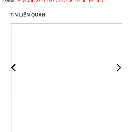
Hotline:
0989 490 236 / 0975 135 635 / 0936 995 663
TIN LIÊN QUAN