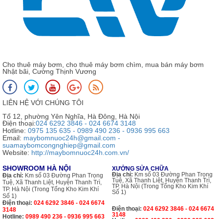
Cho thuê máy bơm, cho thuê máy bơm chìm, mua bán máy bơm
Nhật bãi, Cường Thịnh Vương
LIÊN HỆ VỚI CHÚNG TÔI
Tổ 12, phường Yên Nghĩa, Hà Đông, Hà Nội
Điện thoại:
024 6292 3846 - 024 6674 3148
Hotline:
0975 135 635 - 0989 490 236 - 0936 995 663
Email:
maybomnuoc24h@gmail.com -
suamaybomcongnghiep@gmail.com
Website:
http://maybomnuoc24h.com.vn/
SHOWROOM HÀ NỘI
XƯỞNG SỬA CHỮA
Địa chỉ:
Km số 03 Đường Phan Trọng
Địa chỉ:
Km số 03 Đường Phan Trọng
Tuệ, Xã Thanh Liệt, Huyện Thanh Trì,
Tuệ, Xã Thanh Liệt, Huyện Thanh Trì,
TP. Hà Nội (Trong Tổng Kho Kim Khí
TP. Hà Nội (Trong Tổng Kho Kim Khí
Số 1)
Số 1)
Điện thoại:
024 6292 3846 - 024 6674
Điện thoại:
024 6292 3846 - 024 6674
3148
3148
Hotline:
0989 490 236 - 0936 995 663