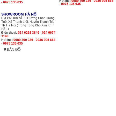
Hotline:
0989 490 236 - 0936 995 663
- 0975 135 635
- 0975 135 635
SHOWROOM HÀ NỘI
Địa chỉ:
Km số 03 Đường Phan Trọng
Tuệ, Xã Thanh Liệt, Huyện Thanh Trì,
TP. Hà Nội (Trong Tổng Kho Kim Khí
Số 1)
Điện thoại:
024 6292 3846 - 024 6674
3148
Hotline:
0989 490 236 - 0936 995 663
- 0975 135 635
BẢN ĐỒ