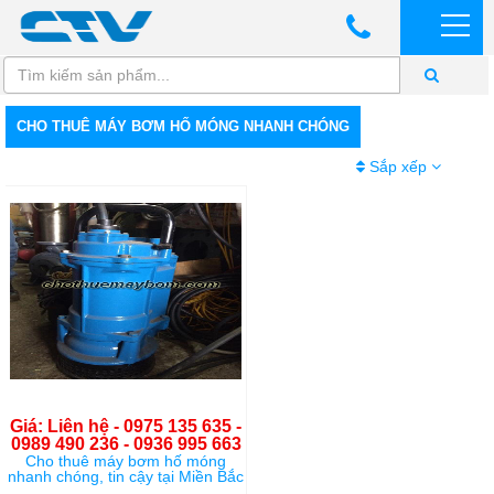
CHO THUÊ MÁY BƠM HỐ MÓNG NHANH CHÓNG
Sắp xếp
Giá: Liên hệ - 0975 135 635 -
0989 490 236 - 0936 995 663
Cho thuê máy bơm hố móng
nhanh chóng, tin cậy tại Miền Bắc