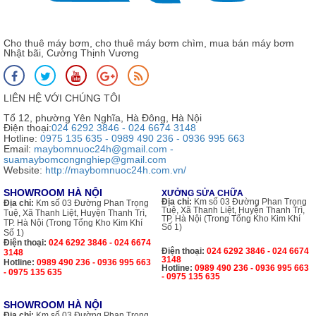
Cho thuê máy bơm, cho thuê máy bơm chìm, mua bán máy bơm
Nhật bãi, Cường Thịnh Vương
LIÊN HỆ VỚI CHÚNG TÔI
Tổ 12, phường Yên Nghĩa, Hà Đông, Hà Nội
Điện thoại:
024 6292 3846 - 024 6674 3148
Hotline:
0975 135 635 - 0989 490 236 - 0936 995 663
Email:
maybomnuoc24h@gmail.com -
suamaybomcongnghiep@gmail.com
Website:
http://maybomnuoc24h.com.vn/
SHOWROOM HÀ NỘI
XƯỞNG SỬA CHỮA
Địa chỉ:
Km số 03 Đường Phan Trọng
Địa chỉ:
Km số 03 Đường Phan Trọng
Tuệ, Xã Thanh Liệt, Huyện Thanh Trì,
Tuệ, Xã Thanh Liệt, Huyện Thanh Trì,
TP. Hà Nội (Trong Tổng Kho Kim Khí
TP. Hà Nội (Trong Tổng Kho Kim Khí
Số 1)
Số 1)
Điện thoại:
024 6292 3846 - 024 6674
Điện thoại:
024 6292 3846 - 024 6674
3148
3148
Hotline:
0989 490 236 - 0936 995 663
Hotline:
0989 490 236 - 0936 995 663
- 0975 135 635
- 0975 135 635
SHOWROOM HÀ NỘI
Địa chỉ:
Km số 03 Đường Phan Trọng