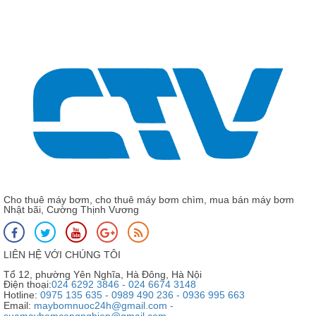
Phớt máy bơm hóa chất (phớt cơ khí) Type KU3-25-B4
Cho thuê máy bơm, cho thuê máy bơm chìm, mua bán máy bơm
Nhật bãi, Cường Thịnh Vương
LIÊN HỆ VỚI CHÚNG TÔI
Tổ 12, phường Yên Nghĩa, Hà Đông, Hà Nội
Điện thoại:
024 6292 3846 - 024 6674 3148
Hotline:
0975 135 635 - 0989 490 236 - 0936 995 663
Email:
maybomnuoc24h@gmail.com -
suamaybomcongnghiep@gmail.com