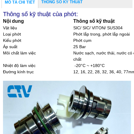
THÔNG SỐ KỸ THUẬT
MÔ TẢ CHI TIẾT
Thông số kỹ thuật của phớt:
Nội dung
Thông số kỹ thuật
Vật liệu
SIC/ SIC/ VITON/ SUS304
Loại phớt
Phớt lắp trong, phớt lắp ngoài
Kiểu phớt
Phớt cụm
Áp suất
25 Bar
Môi chất làm việc
Nước sạch, nước thải, nước có 
chất
Nhiệt độ làm việc
-20°C ~ +180°C
Đường kính trục
12, 16, 22, 28, 32, 36, 40, 77m