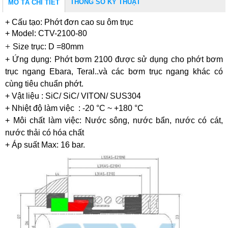
THÔNG SỐ KỸ THUẬT
MÔ TẢ CHI TIẾT
+ Cấu tạo: Phớt đơn cao su ôm trục
+ Model: CTV-2100-80
+
Size trục: D
=80
m
m
+ Ứng dụng:
Phớt bơm 2100 được sử dụng cho phớt bơm
trục ngang Ebara, Teral..và các bơm trục ngang khác có
cùng tiêu chuẩn phớt.
+ Vật liệu : SiC/ SiC/ VITON/ SUS304
+ Nhiệt độ làm việc : -20 °C ~ +180 °C
+ Môi chất làm việc: Nước sông, nước bẩn, nước có cát,
nước thải có hóa chất
+ Áp suất Max: 16 bar.