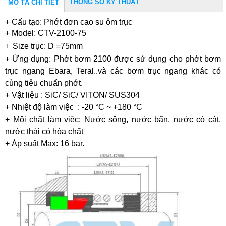
THÔNG SỐ KỸ THUẬT
MÔ TẢ CHI TIẾT
+ Cấu tạo: Phớt đơn cao su ôm trục
+ Model: CTV-2100-75
+
Size trục: D
=75
m
m
+ Ứng dụng:
Phớt bơm 2100 được sử dụng cho phớt bơm
trục ngang Ebara, Teral..và các bơm trục ngang khác có
cùng tiêu chuẩn phớt.
+ Vật liệu : SiC/ SiC/ VITON/ SUS304
+ Nhiệt độ làm việc : -20 °C ~ +180 °C
+ Môi chất làm việc: Nước sông, nước bẩn, nước có cát,
nước thải có hóa chất
+ Áp suất Max: 16 bar.