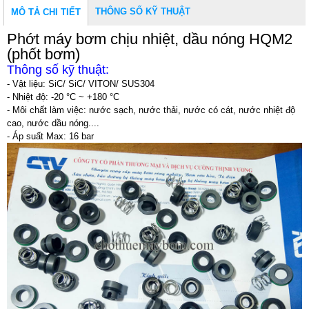
THÔNG SỐ KỸ THUẬT
MÔ TẢ CHI TIẾT
Phớt máy bơm chịu nhiệt, dầu nóng HQM2
(phốt bơm)
Thông số kỹ thuật:
- Vật liệu: SiC/ SiC/ VITON/ SUS304
- Nhiệt độ: -20 °C ~ +180 °C
- Môi chất làm việc: nước sạch, nước thải, nước có cát, nước nhiệt độ
cao, nước dầu nóng....
- Áp suất Max: 16 bar