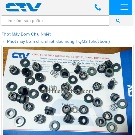
Phớt Máy Bơm Chịu Nhiệt
Phớt máy bơm chịu nhiệt, dầu nóng HQM2 (phốt bơm)