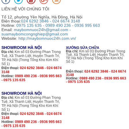
LIÊN HỆ VỚI CHÚNG TÔI
Tổ 12, phường Yên Nghĩa, Hà Đông, Hà Nội
Điện thoại:
024 6292 3846 - 024 6674 3148
Hotline:
0975 135 635 - 0989 490 236 - 0936 995 663
Email:
maybomnuoc24h@gmail.com -
suamaybomcongnghiep@gmail.com
Website:
http://maybomnuoc24h.com.vn/
SHOWROOM HÀ NỘI
XƯỞNG SỬA CHỮA
Địa chỉ:
Km số 03 Đường Phan Trọng
Địa chỉ:
Km số 03 Đường Phan Trọng
Tuệ, Xã Thanh Liệt, Huyện Thanh Trì,
Tuệ, Xã Thanh Liệt, Huyện Thanh Trì,
TP. Hà Nội (Trong Tổng Kho Kim Khí
TP. Hà Nội (Trong Tổng Kho Kim Khí
Số 1)
Số 1)
Điện thoại:
024 6292 3846 - 024 6674
Điện thoại:
024 6292 3846 - 024 6674
3148
3148
Hotline:
0989 490 236 - 0936 995 663
Hotline:
0989 490 236 - 0936 995 663
- 0975 135 635
- 0975 135 635
SHOWROOM HÀ NỘI
Địa chỉ:
Km số 03 Đường Phan Trọng
Tuệ, Xã Thanh Liệt, Huyện Thanh Trì,
TP. Hà Nội (Trong Tổng Kho Kim Khí
Số 1)
Điện thoại:
024 6292 3846 - 024 6674
3148
Hotline:
0989 490 236 - 0936 995 663
- 0975 135 635