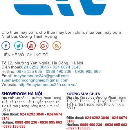
Cho thuê máy bơm, cho thuê máy bơm chìm, mua bán máy bơm
Nhật bãi, Cường Thịnh Vương
LIÊN HỆ VỚI CHÚNG TÔI
Tổ 12, phường Yên Nghĩa, Hà Đông, Hà Nội
Điện thoại:
024 6292 3846 - 024 6674 3148
Hotline:
0975 135 635 - 0989 490 236 - 0936 995 663
Email:
maybomnuoc24h@gmail.com -
suamaybomcongnghiep@gmail.com
Website:
http://maybomnuoc24h.com.vn/
SHOWROOM HÀ NỘI
XƯỞNG SỬA CHỮA
Địa chỉ:
Km số 03 Đường Phan Trọng
Địa chỉ:
Km số 03 Đường Phan Trọng
Tuệ, Xã Thanh Liệt, Huyện Thanh Trì,
Tuệ, Xã Thanh Liệt, Huyện Thanh Trì,
TP. Hà Nội (Trong Tổng Kho Kim Khí
TP. Hà Nội (Trong Tổng Kho Kim Khí
Số 1)
Số 1)
Điện thoại:
024 6292 3846 - 024 6674
Điện thoại:
024 6292 3846 - 024 6674
3148
3148
Hotline:
0989 490 236 - 0936 995 663
Hotline:
0989 490 236 - 0936 995 663
- 0975 135 635
- 0975 135 635