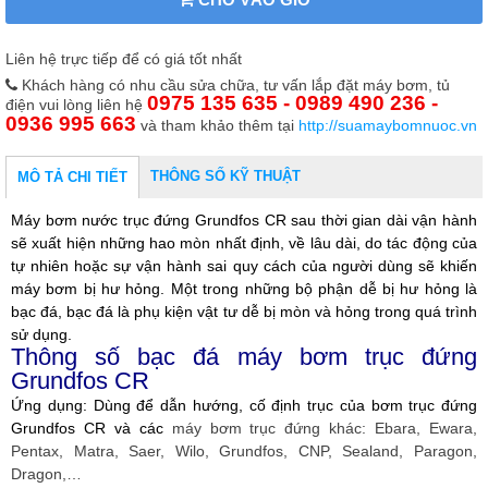
Liên hệ trực tiếp để có giá tốt nhất
Khách hàng có nhu cầu sửa chữa, tư vấn lắp đặt máy bơm, tủ
0975 135 635 - 0989 490 236 -
điện vui lòng liên hệ
0936 995 663
và tham khảo thêm tại
http://suamaybomnuoc.vn
THÔNG SỐ KỸ THUẬT
MÔ TẢ CHI TIẾT
Máy bơm nước trục đứng Grundfos CR sau thời gian dài vận hành
sẽ xuất hiện những hao mòn nhất định, về lâu dài, do tác động của
tự nhiên hoặc sự vận hành sai quy cách của người dùng sẽ khiến
máy bơm bị hư hỏng. Một trong những bộ phận dễ bị hư hỏng là
bạc đá, bạc đá là phụ kiện vật tư dễ bị mòn và hỏng trong quá trình
sử dụng.
Thông số bạc đá máy bơm trục đứng
Grundfos CR
Ứng dụng: Dùng để dẫn hướng, cố định trục của bơm trục đứng
Grundfos CR và các
máy bơm trục đứng khác: Ebara, Ewara,
Pentax, Matra, Saer, Wilo, Grundfos, CNP, Sealand, Paragon,
Dragon,…