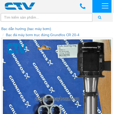
Bạc dẫn hướng (bạc máy bơm)
Bạc đá máy bơm trục đứng Grundfos CR 20-4